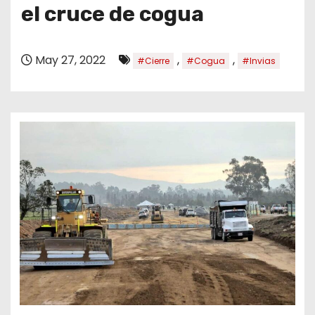
o
el cruce de cogua
May 27, 2022
,
,
#Cierre
#Cogua
#Invias