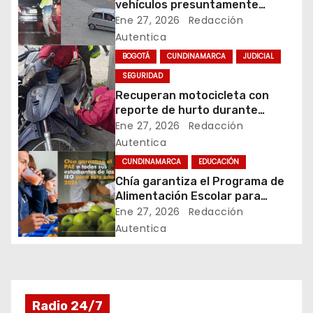
vehículos presuntamente
i
vinculados a hurtos en
Ene 27, 2026
Redacción
conjuntos residenciales de
Autentica
ó
Zipaquirá
BOGOTÁ
CUNDINAMARCA
JUDICIAL
n
SEGURIDAD
Recuperan motocicleta con
d
reporte de hurto durante
operativo de seguridad en
Ene 27, 2026
Redacción
e
Rafael Uribe Uribe
Autentica
e
CUNDINAMARCA
EDUCACIÓN
Chía garantiza el Programa de
n
Alimentación Escolar para
estudiantes de instituciones
Ene 27, 2026
Redacción
t
oficiales
Autentica
r
a
d
Radio 24/7