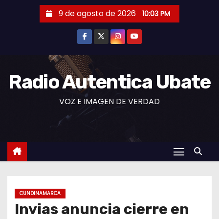
S
9 de agosto de 2026
10:03 PM
a
l
t
a
r
Radio Autentica Ubate
a
VOZ E IMAGEN DE VERDAD
l
c
o
n
t
e
n
CUNDINAMARCA
i
Invias anuncia cierre en
d