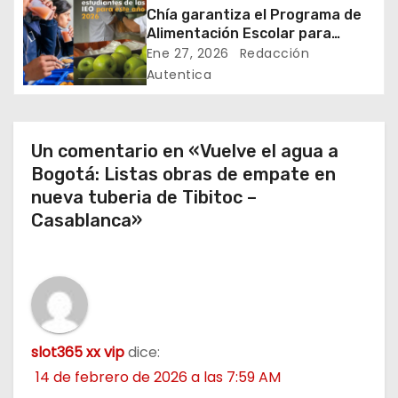
n
Chía garantiza el Programa de
Alimentación Escolar para
t
estudiantes de instituciones
Ene 27, 2026
Redacción
oficiales
Autentica
r
a
Un comentario en «Vuelve el agua a
d
Bogotá: Listas obras de empate en
a
nueva tuberia de Tibitoc –
Casablanca»
s
slot365 xx vip
dice:
14 de febrero de 2026 a las 7:59 AM