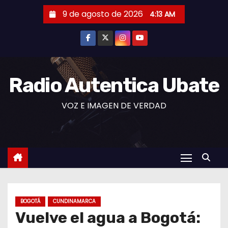
S
9 de agosto de 2026
4:13 AM
a
l
t
a
r
Radio Autentica Ubate
a
VOZ E IMAGEN DE VERDAD
l
c
o
n
t
e
n
BOGOTÁ
CUNDINAMARCA
i
Vuelve el agua a Bogotá:
d