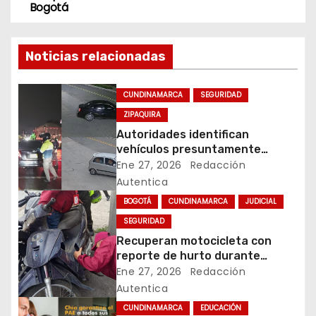
Bogotá
e
g
Noticias relacionadas
a
CUNDINAMARCA
SEGURIDAD
c
ZIPAQUIRA
Autoridades identifican
i
vehículos presuntamente
vinculados a hurtos en
Ene 27, 2026
Redacción
ó
conjuntos residenciales de
Autentica
Zipaquirá
n
BOGOTÁ
CUNDINAMARCA
JUDICIAL
SEGURIDAD
d
Recuperan motocicleta con
reporte de hurto durante
e
operativo de seguridad en
Ene 27, 2026
Redacción
Rafael Uribe Uribe
Autentica
e
CUNDINAMARCA
EDUCACIÓN