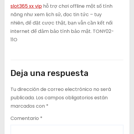
slot365 xx vip
hỗ trợ chơi offline một số tính
năng như xem lịch sử, đọc tin tức – tuy
nhiên, để đặt cược thật, bạn vẫn cần kết nối
internet để đảm bảo tính bảo mật. TONY02-
11O
Deja una respuesta
Tu dirección de correo electrónico no será
publicada.
Los campos obligatorios están
marcados con
*
Comentario
*