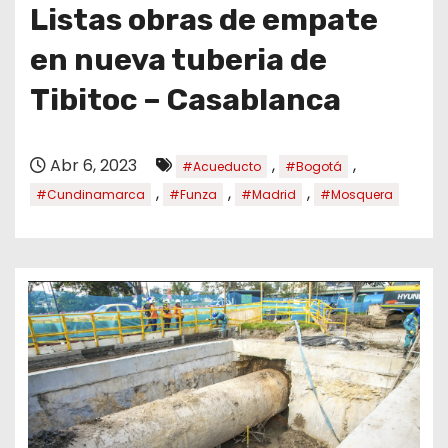
o
Listas obras de empate
en nueva tuberia de
Tibitoc – Casablanca
Abr 6, 2023
,
,
#Acueducto
#Bogotá
,
,
,
#Cundinamarca
#Funza
#Madrid
#Mosquera