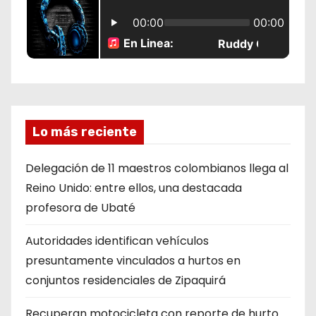
s
Lo más reciente
Delegación de 11 maestros colombianos llega al
Reino Unido: entre ellos, una destacada
profesora de Ubaté
Autoridades identifican vehículos
presuntamente vinculados a hurtos en
conjuntos residenciales de Zipaquirá
Recuperan motocicleta con reporte de hurto