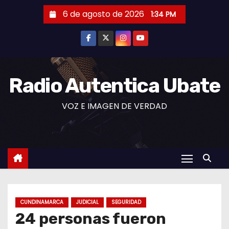
S
6 de agosto de 2026
1:34 PM
a
l
t
a
r
Radio Autentica Ubate
a
VOZ E IMAGEN DE VERDAD
l
c
o
n
t
e
n
CUNDINAMARCA
JUDICIAL
SEGURIDAD
i
24 personas fueron
d