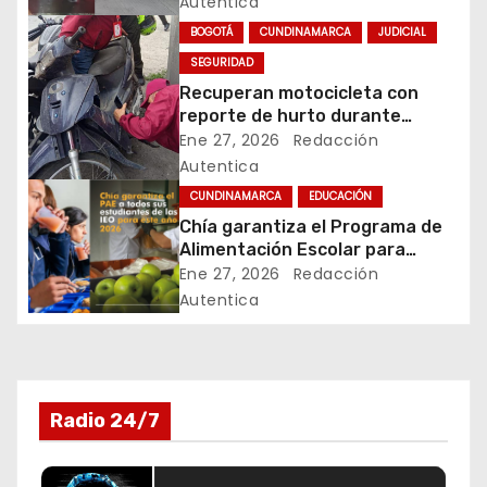
Autentica
Zipaquirá
n
BOGOTÁ
CUNDINAMARCA
JUDICIAL
SEGURIDAD
d
Recuperan motocicleta con
reporte de hurto durante
e
operativo de seguridad en
Ene 27, 2026
Redacción
Rafael Uribe Uribe
Autentica
e
CUNDINAMARCA
EDUCACIÓN
n
Chía garantiza el Programa de
Alimentación Escolar para
t
estudiantes de instituciones
Ene 27, 2026
Redacción
oficiales
Autentica
r
a
d
Radio 24/7
a