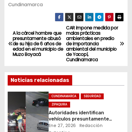
Cundinamarca
CAR impone medida por
N
A la cárcel hombre que
malas prácticas
presuntamente abusó
ambientales en predio
a
de su hija de 6 años de
de importancia
edad en el municipio de
ambiental del municipio
v
Muzo Boyacá
de Yacopí,
Cundinamarca
e
g
Noticias relacionadas
a
CUNDINAMARCA
SEGURIDAD
c
ZIPAQUIRA
Autoridades identifican
i
vehículos presuntamente
vinculados a hurtos en
Ene 27, 2026
Redacción
ó
conjuntos residenciales de