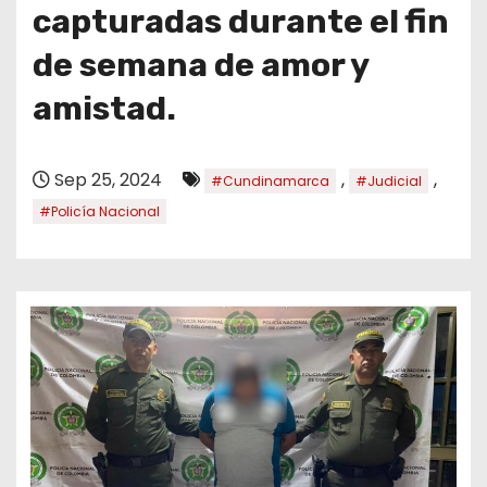
o
capturadas durante el fin
de semana de amor y
amistad.
Sep 25, 2024
,
,
#Cundinamarca
#Judicial
#Policía Nacional