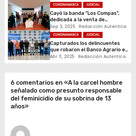
ó
CUNDINAMARCA
JUDICIAL
Cayó la banda “Los Compas”,
n
dedicada a la venta de
estupefacientes a domicilio en
Sep 3, 2025
Redacción Autentica
d
Anapoima
CUNDINAMARCA
JUDICIAL
e
Capturados los delincuentes
que robaron el Banco Agrario en
e
El Colegio, Cundinamarca
Abr 11, 2025
Redacción Autentica
n
t
6 comentarios en «A la carcel hombre
señalado como presunto responsable
r
del feminicidio de su sobrina de 13
a
años»
d
a