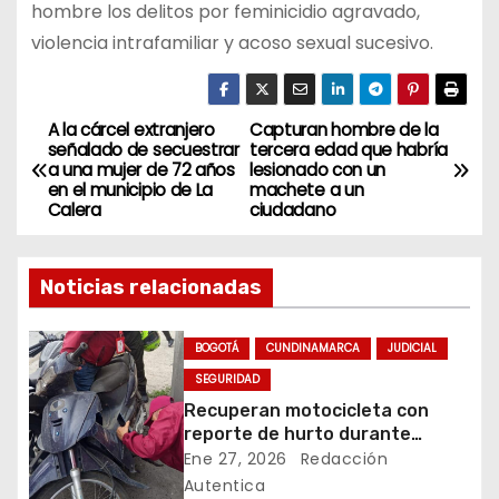
hombre los delitos por feminicidio agravado,
violencia intrafamiliar y acoso sexual sucesivo.
A la cárcel extranjero
Capturan hombre de la
N
señalado de secuestrar
tercera edad que habría
a una mujer de 72 años
lesionado con un
a
en el municipio de La
machete a un
Calera
ciudadano
v
e
Noticias relacionadas
g
BOGOTÁ
CUNDINAMARCA
JUDICIAL
a
SEGURIDAD
Recuperan motocicleta con
c
reporte de hurto durante
operativo de seguridad en
Ene 27, 2026
Redacción
i
Rafael Uribe Uribe
Autentica