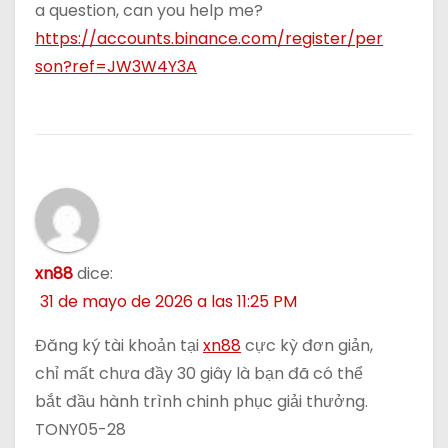
a question, can you help me?
https://accounts.binance.com/register/per
son?ref=JW3W4Y3A
xn88
dice:
31 de mayo de 2026 a las 11:25 PM
Đăng ký tài khoản tại
xn88
cực kỳ đơn giản,
chỉ mất chưa đầy 30 giây là bạn đã có thể
bắt đầu hành trình chinh phục giải thưởng.
TONY05-28