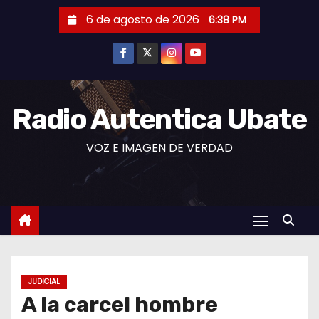
S
6 de agosto de 2026
6:38 PM
a
l
t
a
r
Radio Autentica Ubate
a
VOZ E IMAGEN DE VERDAD
l
c
o
n
t
e
n
JUDICIAL
i
A la carcel hombre
d