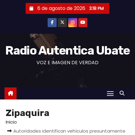
S
6 de agosto de 2026
3:18 PM
a
l
t
a
r
Radio Autentica Ubate
a
VOZ E IMAGEN DE VERDAD
l
c
o
n
t
e
Zipaquira
n
i
Inicio
d
Autoridades identifican vehículos presuntamente