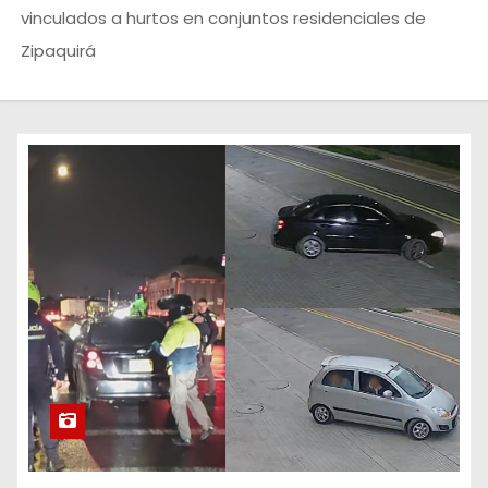
o
vinculados a hurtos en conjuntos residenciales de
Zipaquirá