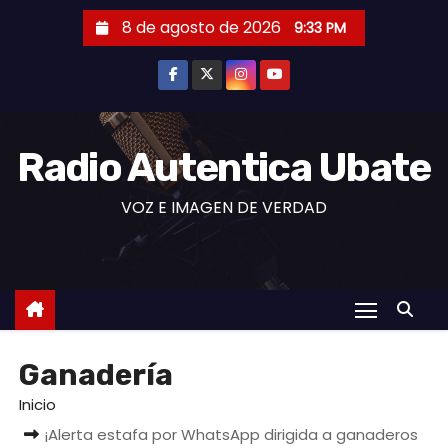
S
8 de agosto de 2026
9:33 PM
a
l
t
a
r
Radio Autentica Ubate
a
VOZ E IMAGEN DE VERDAD
l
c
o
n
t
e
Ganadería
n
i
Inicio
d
¡Alerta estafa por WhatsApp dirigida a ganaderos