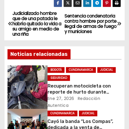
Judicializado hombre
N
Sentencia condenatoria
que de una patada le
contra hombre por porte
habría quitado la vida a
a
ilegal de armas de fuego
su amigo en medio de
y municiones
una riña
v
e
Noticias relacionadas
g
BOGOTÁ
CUNDINAMARCA
JUDICIAL
a
SEGURIDAD
Recuperan motocicleta con
c
reporte de hurto durante
operativo de seguridad en
Ene 27, 2026
Redacción
i
Rafael Uribe Uribe
Autentica
ó
CUNDINAMARCA
JUDICIAL
Cayó la banda “Los Compas”,
n
dedicada a la venta de