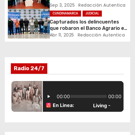
estupefacientes a domicilio en
Sep 3, 2025
Redacción Autentica
d
Anapoima
CUNDINAMARCA
JUDICIAL
e
Capturados los delincuentes
que robaron el Banco Agrario en
e
El Colegio, Cundinamarca
Abr 11, 2025
Redacción Autentica
n
t
Radio 24/7
r
a
d
a
s