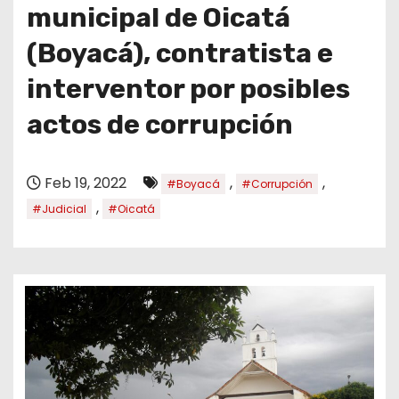
o
municipal de Oicatá
(Boyacá), contratista e
interventor por posibles
actos de corrupción
Feb 19, 2022
,
,
#Boyacá
#Corrupción
,
#Judicial
#Oicatá