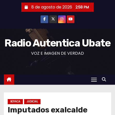
S
8 de agosto de 2026
2:58 PM
a
l
t
a
r
Radio Autentica Ubate
a
VOZ E IMAGEN DE VERDAD
l
c
o
n
t
e
n
BOYACA
JUDICIAL
i
Imputados exalcalde
d