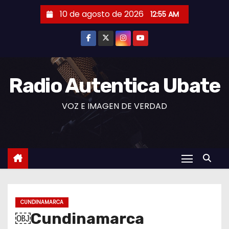
S
10 de agosto de 2026
12:55 AM
a
l
t
a
r
Radio Autentica Ubate
a
VOZ E IMAGEN DE VERDAD
l
c
o
n
t
e
n
CUNDINAMARCA
i
￼Cundinamarca
d