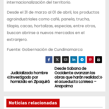
internacionalización del territorio.
Desde el 31 de marzo al 01 de abril, los productos
agroindustriales como café, panela, trucha,
tilapia, cacao, hortalizas, especias, entre otros,
buscan abrirse a nuevos mercados en el
extranjero.
Fuente: Gobernación de Cundinamarca
Desde Sabana de
N
Judicializado hombre
Occidente avanzan las
investigado por
obras que harán realidad
a
homicidio en Zipaquirá
el acueducto La Mesa –
Anapoima
v
e
Noticias relacionadas