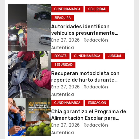
g
CUNDINAMARCA
SEGURIDAD
a
ZIPAQUIRA
Autoridades identifican
c
vehículos presuntamente
vinculados a hurtos en
Ene 27, 2026
Redacción
i
conjuntos residenciales de
Autentica
Zipaquirá
ó
BOGOTÁ
CUNDINAMARCA
JUDICIAL
SEGURIDAD
n
Recuperan motocicleta con
d
reporte de hurto durante
operativo de seguridad en
Ene 27, 2026
Redacción
e
Rafael Uribe Uribe
Autentica
CUNDINAMARCA
EDUCACIÓN
e
Chía garantiza el Programa de
Alimentación Escolar para
n
estudiantes de instituciones
Ene 27, 2026
Redacción
oficiales
t
Autentica