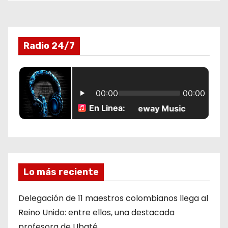
r
a
Radio 24/7
d
a
s
Lo más reciente
Delegación de 11 maestros colombianos llega al
Reino Unido: entre ellos, una destacada
profesora de Ubaté