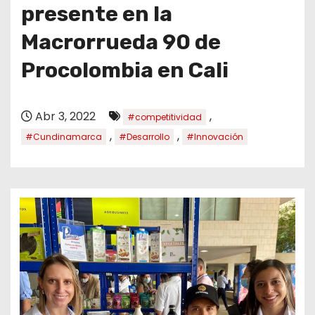
o
presente en la
Macrorrueda 90 de
Procolombia en Cali
Abr 3, 2022
,
#competitividad
,
,
#Cundinamarca
#Desarrollo
#Innovación