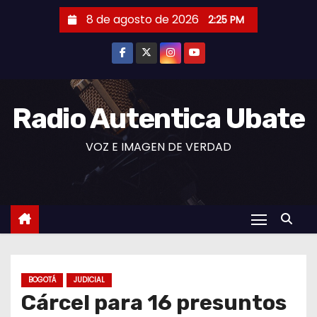
S
8 de agosto de 2026
2:25 PM
a
l
t
a
r
Radio Autentica Ubate
a
VOZ E IMAGEN DE VERDAD
l
c
o
n
t
e
n
BOGOTÁ
JUDICIAL
i
Cárcel para 16 presuntos
d