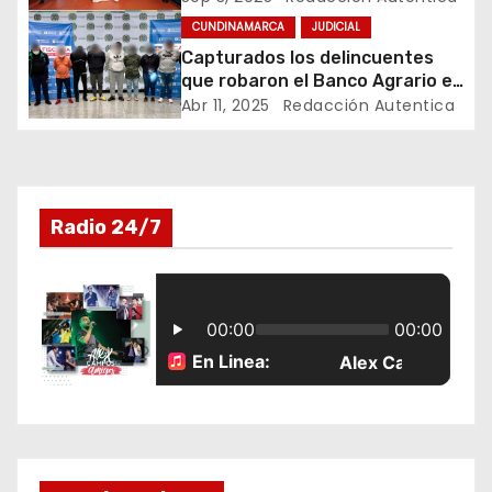
e
Anapoima
CUNDINAMARCA
JUDICIAL
e
Capturados los delincuentes
que robaron el Banco Agrario en
n
El Colegio, Cundinamarca
Abr 11, 2025
Redacción Autentica
t
r
Radio 24/7
a
d
a
s