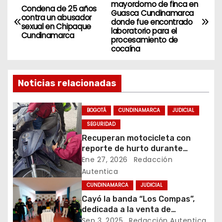
N
mayordomo de finca en
Condena de 25 años
Guasca Cundinamarca
a
contra un abusador
donde fue encontrado
sexual en Chipaque
laboratorio para el
Cundinamarca
v
procesamiento de
cocaína
e
g
Noticias relacionadas
a
BOGOTÁ
CUNDINAMARCA
JUDICIAL
c
SEGURIDAD
Recuperan motocicleta con
i
reporte de hurto durante
operativo de seguridad en
Ene 27, 2026
Redacción
ó
Rafael Uribe Uribe
Autentica
n
CUNDINAMARCA
JUDICIAL
Cayó la banda “Los Compas”,
d
dedicada a la venta de
estupefacientes a domicilio en
Sep 3, 2025
Redacción Autentica