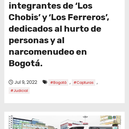
o
integrantes de ‘Los
Chobis’ y ‘Los Ferreros’,
dedicados al hurto de
personas y al
narcomenudeo en
Bogotá.
Jul 9, 2022
,
,
#Bogotá
#Capturas
#Judicial