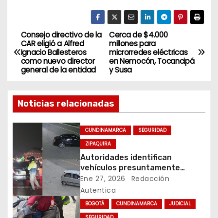
Consejo directivo de la
Cerca de $4.000
N
CAR eligió a Alfred
millones para
Ignacio Ballesteros
microrredes eléctricas
a
como nuevo director
en Nemocón, Tocancipá
general de la entidad
y Susa
v
e
Noticias relacionadas
g
CUNDINAMARCA
SEGURIDAD
a
ZIPAQUIRA
Autoridades identifican
c
vehículos presuntamente
vinculados a hurtos en
Ene 27, 2026
Redacción
i
conjuntos residenciales de
Autentica
Zipaquirá
ó
BOGOTÁ
CUNDINAMARCA
JUDICIAL
SEGURIDAD