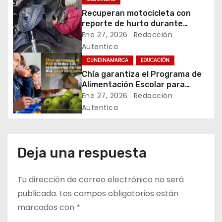
n
Recuperan motocicleta con
d
reporte de hurto durante
operativo de seguridad en
Ene 27, 2026
Redacción
e
Rafael Uribe Uribe
Autentica
CUNDINAMARCA
EDUCACIÓN
e
Chía garantiza el Programa de
Alimentación Escolar para
n
estudiantes de instituciones
Ene 27, 2026
Redacción
oficiales
t
Autentica
r
a
Deja una respuesta
d
Tu dirección de correo electrónico no será
a
publicada.
Los campos obligatorios están
marcados con
*
s