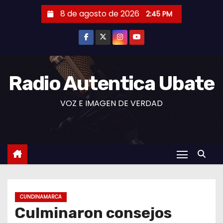
S
8 de agosto de 2026
2:45 PM
a
l
t
a
r
Radio Autentica Ubate
a
VOZ E IMAGEN DE VERDAD
l
c
o
n
t
e
n
CUNDINAMARCA
i
Culminaron consejos
d