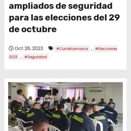
o
ampliados de seguridad
para las elecciones del 29
de octubre
Oct 26, 2023
,
#Cundinamarca
#Elecciones
,
2023
#Seguridad