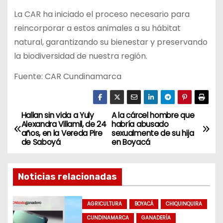
La CAR ha iniciado el proceso necesario para
reincorporar a estos animales a su hábitat
natural, garantizando su bienestar y preservando
la biodiversidad de nuestra región.
Fuente: CAR Cundinamarca
Hallan sin vida a Yuly
A la cárcel hombre que
N
Alexandra Villamil, de 24
habría abusado
años, en la Vereda Pire
sexualmente de su hija
a
de Saboyá
en Boyacá
v
Noticias relacionadas
e
g
AGRICULTURA
BOYACÁ
CHIQUINQUIRA
CUNDINAMARCA
GANADERÍA