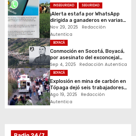
a
INSEGURIDAD
SEGURIDAD
c
¡Alerta estafa por WhatsApp
dirigida a ganaderos en varias
i
regiones de Colombia!
Nov 29, 2025
Redacción
Autentica
ó
BOYACÁ
n
Conmoción en Socotá, Boyacá,
por asesinato del exconcejal
d
Daniel Niño
Sep 4, 2025
Redacción Autentica
BOYACÁ
e
Explosión en mina de carbón en
Tópaga dejó seis trabajadores
e
heridos
Ago 19, 2025
Redacción
n
Autentica
t
r
Radio 24/7