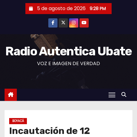
S
5 de agosto de 2026
9:28 PM
a
l
t
a
r
Radio Autentica Ubate
a
VOZ E IMAGEN DE VERDAD
l
c
o
n
t
e
n
BOYACÁ
i
Incautación de 12
d