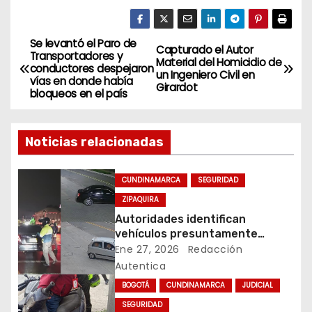
Se levantó el Paro de
N
Capturado el Autor
Transportadores y
Material del Homicidio de
conductores despejaron
a
un Ingeniero Civil en
vías en donde había
Girardot
bloqueos en el país
v
e
Noticias relacionadas
g
CUNDINAMARCA
SEGURIDAD
a
ZIPAQUIRA
Autoridades identifican
c
vehículos presuntamente
vinculados a hurtos en
Ene 27, 2026
Redacción
i
conjuntos residenciales de
Autentica
Zipaquirá
ó
BOGOTÁ
CUNDINAMARCA
JUDICIAL
SEGURIDAD