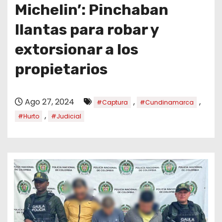
o
Michelin’: Pinchaban
llantas para robar y
extorsionar a los
propietarios
Ago 27, 2024
,
,
#Captura
#Cundinamarca
,
#Hurto
#Judicial