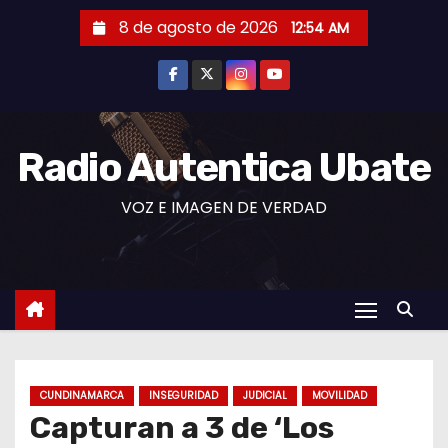
S
8 de agosto de 2026
12:54 AM
a
l
t
a
r
Radio Autentica Ubate
a
VOZ E IMAGEN DE VERDAD
l
c
o
n
t
e
n
CUNDINAMARCA
INSEGURIDAD
JUDICIAL
MOVILIDAD
i
Capturan a 3 de ‘Los
d