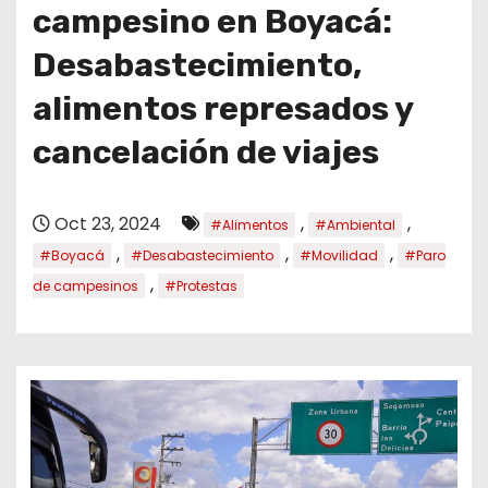
o
campesino en Boyacá:
Desabastecimiento,
alimentos represados y
cancelación de viajes
Oct 23, 2024
,
,
#Alimentos
#Ambiental
,
,
,
#Boyacá
#Desabastecimiento
#Movilidad
#Paro
,
de campesinos
#Protestas