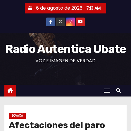
S
6 de agosto de 2026
7:13 AM
a
l
t
a
r
Radio Autentica Ubate
a
VOZ E IMAGEN DE VERDAD
l
c
o
n
t
e
n
BOYACÁ
i
Afectaciones del paro
d