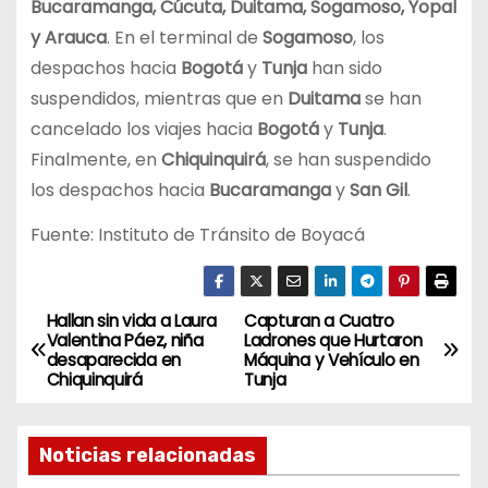
Bucaramanga, Cúcuta, Duitama, Sogamoso, Yopal
y Arauca
. En el terminal de
Sogamoso
, los
despachos hacia
Bogotá
y
Tunja
han sido
suspendidos, mientras que en
Duitama
se han
cancelado los viajes hacia
Bogotá
y
Tunja
.
Finalmente, en
Chiquinquirá
, se han suspendido
los despachos hacia
Bucaramanga
y
San Gil
.
Fuente: Instituto de Tránsito de Boyacá
Hallan sin vida a Laura
Capturan a Cuatro
N
Valentina Páez, niña
Ladrones que Hurtaron
desaparecida en
Máquina y Vehículo en
a
Chiquinquirá
Tunja
v
Noticias relacionadas
e