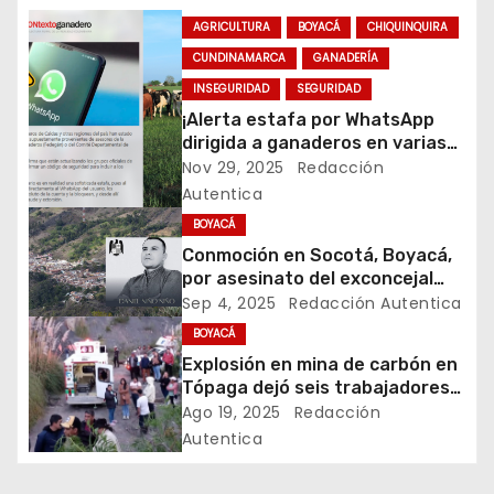
g
AGRICULTURA
BOYACÁ
CHIQUINQUIRA
CUNDINAMARCA
GANADERÍA
a
INSEGURIDAD
SEGURIDAD
c
¡Alerta estafa por WhatsApp
dirigida a ganaderos en varias
i
regiones de Colombia!
Nov 29, 2025
Redacción
Autentica
ó
BOYACÁ
n
Conmoción en Socotá, Boyacá,
por asesinato del exconcejal
d
Daniel Niño
Sep 4, 2025
Redacción Autentica
BOYACÁ
e
Explosión en mina de carbón en
Tópaga dejó seis trabajadores
e
heridos
Ago 19, 2025
Redacción
n
Autentica
t