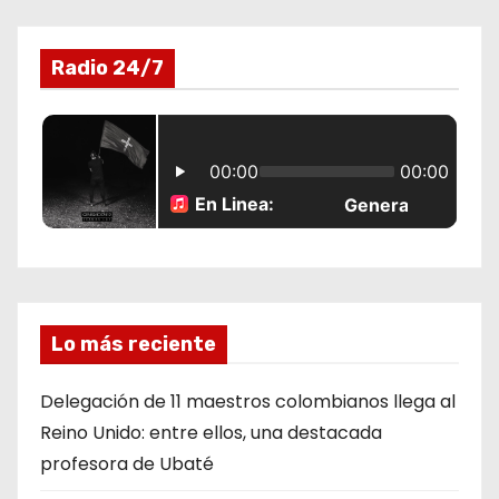
r
Radio 24/7
a
d
a
s
Lo más reciente
Delegación de 11 maestros colombianos llega al
Reino Unido: entre ellos, una destacada
profesora de Ubaté