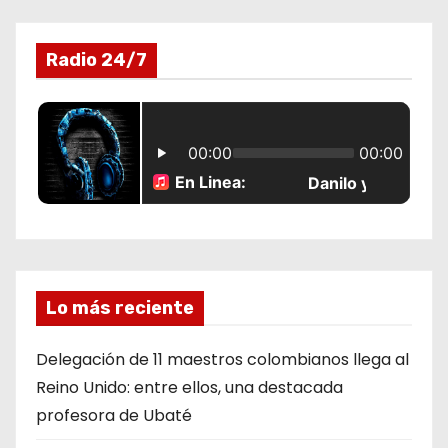
a
Radio 24/7
d
a
s
Lo más reciente
Delegación de 11 maestros colombianos llega al
Reino Unido: entre ellos, una destacada
profesora de Ubaté