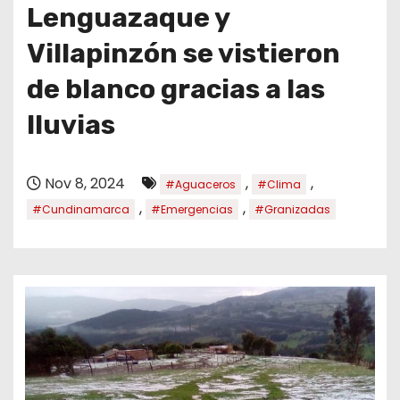
o
Lenguazaque y
Villapinzón se vistieron
de blanco gracias a las
lluvias
Nov 8, 2024
,
,
#Aguaceros
#Clima
,
,
#Cundinamarca
#Emergencias
#Granizadas