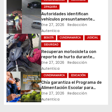
a
ZIPAQUIRA
Autoridades identifican
c
vehículos presuntamente
vinculados a hurtos en
Ene 27, 2026
Redacción
i
conjuntos residenciales de
Autentica
Zipaquirá
ó
BOGOTÁ
CUNDINAMARCA
JUDICIAL
SEGURIDAD
n
Recuperan motocicleta con
d
reporte de hurto durante
operativo de seguridad en
Ene 27, 2026
Redacción
e
Rafael Uribe Uribe
Autentica
CUNDINAMARCA
EDUCACIÓN
e
Chía garantiza el Programa de
Alimentación Escolar para
n
estudiantes de instituciones
Ene 27, 2026
Redacción
oficiales
t
Autentica
r