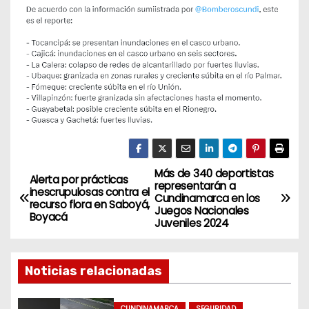
Más de 340 deportistas
N
Alerta por prácticas
representarán a
inescrupulosas contra el
Cundinamarca en los
a
recurso flora en Saboyá,
Juegos Nacionales
Boyacá
Juveniles 2024
v
e
Noticias relacionadas
g
CUNDINAMARCA
SEGURIDAD