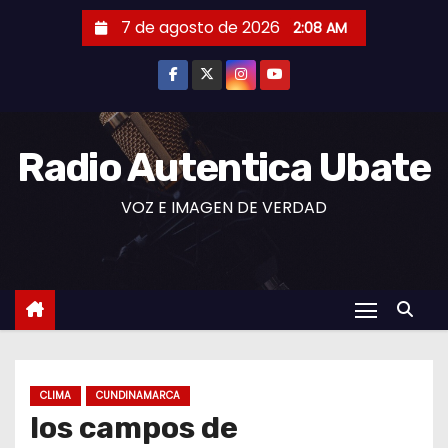
S
7 de agosto de 2026
2:08 AM
a
l
t
a
r
Radio Autentica Ubate
a
VOZ E IMAGEN DE VERDAD
l
c
o
n
t
e
n
CLIMA
CUNDINAMARCA
i
los campos de
d