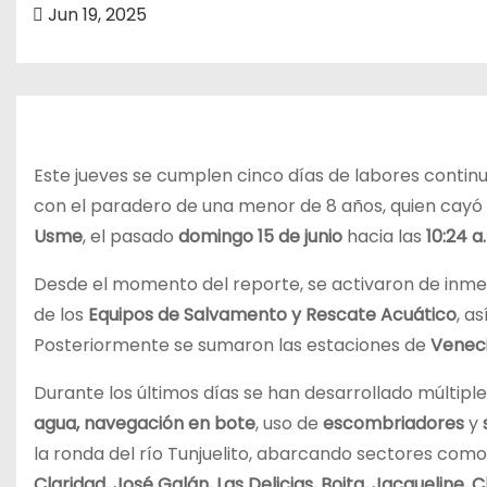
o
Jun 19, 2025
Este jueves se cumplen cinco días de labores continu
con el paradero de una menor de 8 años, quien cayó a
Usme
, el pasado
domingo 15 de junio
hacia las
10:24 a
Desde el momento del reporte, se activaron de inme
de los
Equipos de Salvamento y Rescate Acuático
, a
Posteriormente se sumaron las estaciones de
Veneci
Durante los últimos días se han desarrollado múltipl
agua, navegación en bote
, uso de
escombriadores
y
la ronda del río Tunjuelito, abarcando sectores com
Claridad, José Galán, Las Delicias, Boita, Jacqueline, C