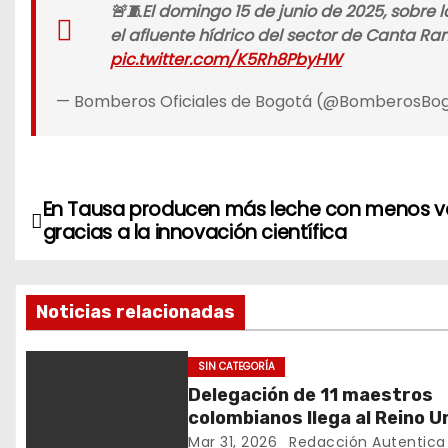
🚨🧵El domingo 15 de junio de 2025, sobre
el afluente hídrico del sector de Canta Ran
pic.twitter.com/K5Rh8PbyHW
— Bomberos Oficiales de Bogotá (@BomberosBo
En Tausa producen más leche con menos 
N
gracias a la innovación científica
a
v
Noticias relacionadas
e
SIN CATEGORÍA
g
Delegación de 11 maestros
colombianos llega al Reino U
a
entre ellos, una destacada
Mar 31, 2026
Redacción Autentica