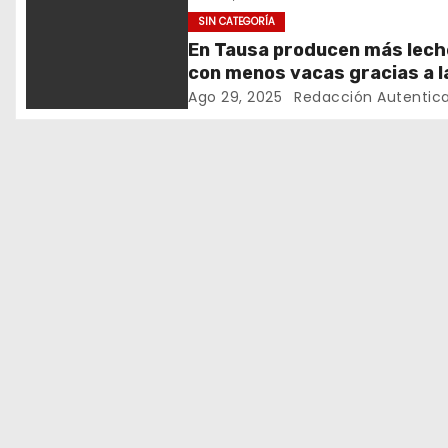
c
profesora de Ubaté
SIN CATEGORÍA
En Tausa producen más lech
i
con menos vacas gracias a l
innovación científica
ó
Ago 29, 2025
Redacción Autentic
n
d
e
e
n
t
r
a