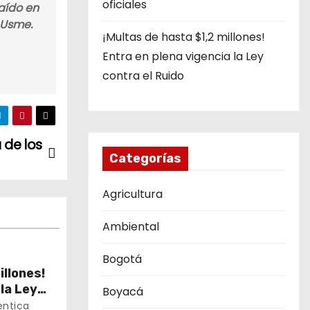
oficiales
aído en
e Usme.
¡Multas de hasta $1,2 millones!
Entra en plena vigencia la Ley
contra el Ruido
 de los
Categorías
Agricultura
Ambiental
Bogotá
illones!
 la Ley
Boyacá
entica