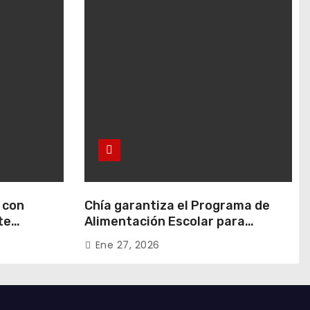
 con
Chía garantiza el Programa de
te
Alimentación Escolar para
 en Rafael
estudiantes de instituciones
Ene 27, 2026
oficiales