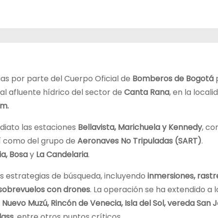
as por parte del Cuerpo Oficial de
Bomberos de Bogotá
l afluente hídrico del sector de
Canta Rana
, en la local
.m.
diato las estaciones
Bellavista, Marichuela y Kennedy
, c
sí como del grupo de
Aeronaves No Tripuladas (SART)
.
a, Bosa
y
La Candelaria
.
es estrategias de búsqueda, incluyendo
inmersiones, rastr
sobrevuelos con drones
. La operación se ha extendido a l
o
Nuevo Muzú, Rincón de Venecia, Isla del Sol, vereda San J
lass
, entre otros puntos críticos.