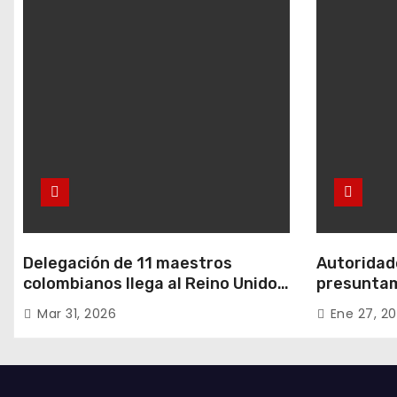
Delegación de 11 maestros
Autoridade
colombianos llega al Reino Unido:
presuntam
entre ellos, una destacada
hurtos en
Mar 31, 2026
Ene 27, 2
profesora de Ubaté
residencia