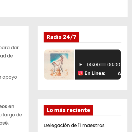
Radio 24/7
para dar
idad de
on apoyo
eos en
Lo más reciente
o largo de
osé,
Delegación de 11 maestros