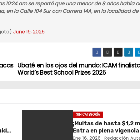
 las 10:24 am se reportó que una menor de 8 años había c
a, en la Calle 104 Sur con Carrera 14A, en la localidad d
gota)
June 19, 2025
vacas
Ubaté en los ojos del mundo: ICAM finalista
World’s Best School Prizes 2025
SIN CATEGORÍA
¡Multas de hasta $1,2 m
nido:
Entra en plena vigencia
contra el Ruido
Ene 16, 2026
Redacción Aut