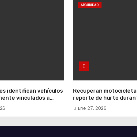
SEGURIDAD
s identifican vehículos
Recuperan motocicleta
ente vinculados a
reporte de hurto duran
 conjuntos
operativo de seguridad
026
Ene 27, 2026
les de Zipaquirá
Uribe Uribe