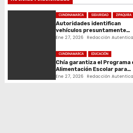
e
CUNDINAMARCA
SEGURIDAD
ZIPAQUIRA
g
Autoridades identifican
vehículos presuntamente
a
vinculados a hurtos en
Ene 27, 2026
Redacción Autentic
c
conjuntos residenciales de
Zipaquirá
CUNDINAMARCA
EDUCACIÓN
i
Chía garantiza el Programa 
ó
Alimentación Escolar para
estudiantes de institucione
Ene 27, 2026
Redacción Autentic
n
oficiales
d
e
e