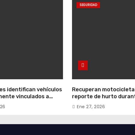
SEGURIDAD
s identifican vehículos
Recuperan motocicleta
ente vinculados a
reporte de hurto duran
 conjuntos
operativo de seguridad
026
Ene 27, 2026
les de Zipaquirá
Uribe Uribe