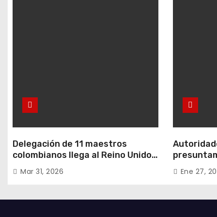
Delegación de 11 maestros
Autoridade
colombianos llega al Reino Unido:
presuntam
entre ellos, una destacada
hurtos en
Mar 31, 2026
Ene 27, 2
profesora de Ubaté
residencia