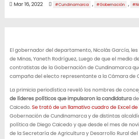
o
Mar 16, 2022
,
,
#Cundinamarca
#Gobernación
#Ni
El gobernador del departamento, Nicolás García, les pi
de Minas, Yaneth Rodríguez, Luego de que el medio de
contratistas de la Gobernación de Cundinamarca que
campaña del electo representante a la Cámara de 
La primicia periodística reveló los nombres de concej
de líderes políticos que impulsaron la candidatura
de
Caicedo.
Se trató de un llamativo cuadro de Excel de
Gobernación de Cundinamarca y de distintas alcald
política de Diego Caicedo y que desde el mes de no
de la Secretaría de Agricultura y Desarrollo Rural d