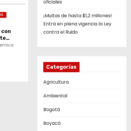
oficiales
¡Multas de hasta $1,2 millones!
IAL
Entra en plena vigencia la Ley
 con
contra el Ruido
nte
 en
entica
Categorías
Agricultura
Ambiental
Bogotá
Boyacá