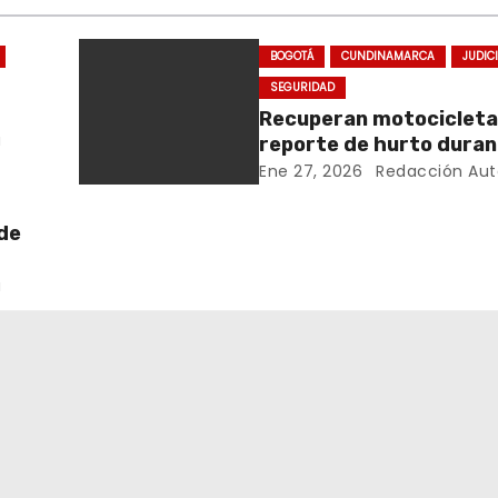
BOGOTÁ
CUNDINAMARCA
JUDIC
SEGURIDAD
Recuperan motocicleta
a
reporte de hurto dura
operativo de seguridad
Ene 27, 2026
Redacción Aut
Rafael Uribe Uribe
de
s
a