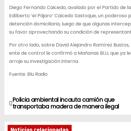
Diego Fernando Caicedo, avalado por el Partido de la
Edilberto ‘el Pájaro’ Caicedo Sastoque, un poderoso
detención domiciliaria, luego de que algunas interce
su favor aprovechando su condición de representante
Por otro lado, sobre David Alejandro Ramírez Bustos, 
ente de control le confirmó a Mañanas BLU, que ya le 
arroje su investigación interna.
Fuente: Blu Radio
Policia ambiental incauta camión que
N
transportaba madera de manera ilegal
a
v
Noticias relacionadas