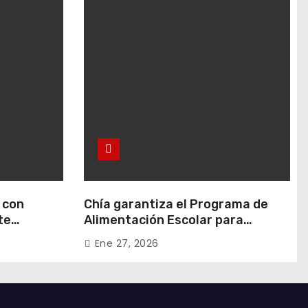
 con
Chía garantiza el Programa de
te
Alimentación Escolar para
 en Rafael
estudiantes de instituciones
Ene 27, 2026
oficiales