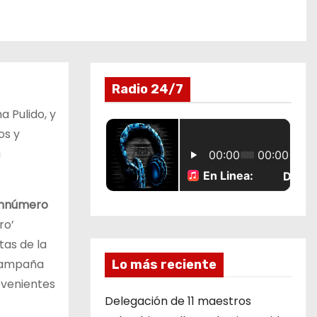
Radio 24/7
a Pulido, y
os y
a
innúmero
ro’
tas de la
 campaña
Lo más reciente
ovenientes
Delegación de 11 maestros