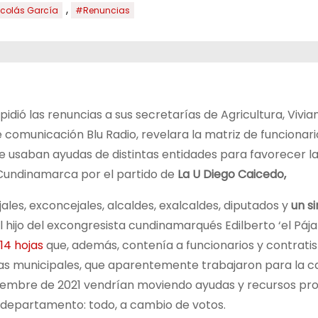
,
colás García
#Renuncias
dió las renuncias a sus secretarías de Agricultura, Vivian
 comunicación Blu Radio, revelara la matriz de funcionari
 usaban ayudas de distintas entidades para favorecer l
Cundinamarca por el partido de
La U Diego Caicedo,
ales, exconcejales, alcaldes, exalcaldes, diputados y
un s
l hijo del excongresista cundinamarqués Edilberto ‘el Pája
 14 hojas
que, además, contenía a funcionarios y contratis
ías municipales, que aparentemente trabajaron para la
viembre de 2021 vendrían moviendo ayudas y recursos pr
el departamento: todo, a cambio de votos.