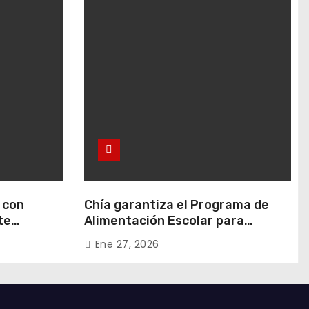
 con
Chía garantiza el Programa de
te
Alimentación Escolar para
 en Rafael
estudiantes de instituciones
Ene 27, 2026
oficiales