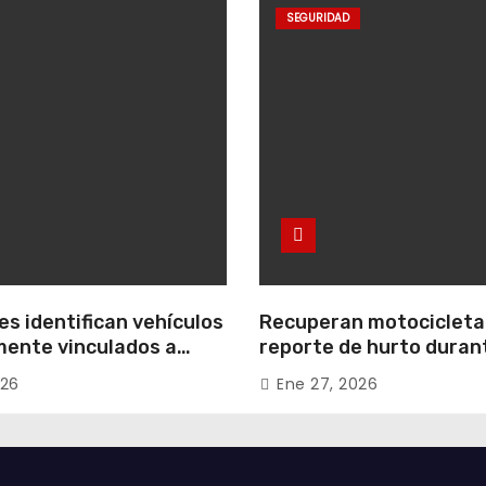
SEGURIDAD
s identifican vehículos
Recuperan motocicleta
ente vinculados a
reporte de hurto duran
 conjuntos
operativo de seguridad
026
Ene 27, 2026
les de Zipaquirá
Uribe Uribe