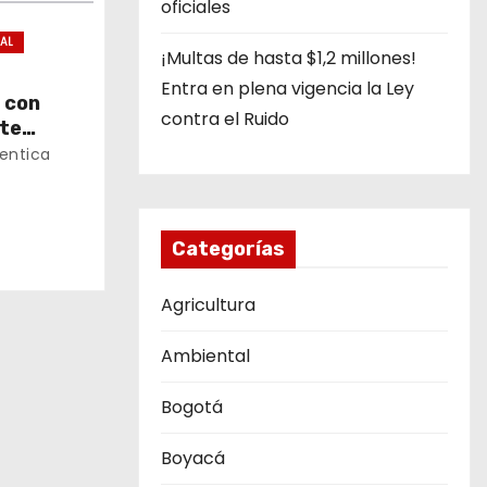
oficiales
IAL
¡Multas de hasta $1,2 millones!
Entra en plena vigencia la Ley
 con
contra el Ruido
nte
 en
entica
Categorías
Agricultura
Ambiental
Bogotá
Boyacá