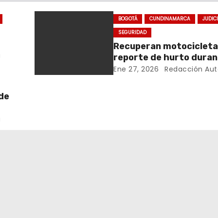
BOGOTÁ
CUNDINAMARCA
JUDIC
SEGURIDAD
Recuperan motocicleta
a
reporte de hurto dura
operativo de seguridad
Ene 27, 2026
Redacción Aut
Rafael Uribe Uribe
de
s
a