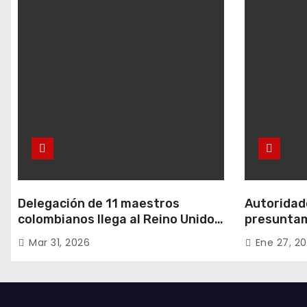
Delegación de 11 maestros
Autoridade
colombianos llega al Reino Unido:
presuntam
entre ellos, una destacada
hurtos en
Mar 31, 2026
Ene 27, 2
profesora de Ubaté
residencia