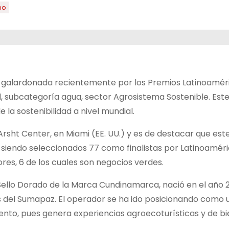
mo
fue galardonada recientemente por los Premios Latinoamér
d, subcategoría agua, sector Agrosistema Sostenible. Est
la sostenibilidad a nivel mundial.
Arsht Center, en Miami (EE. UU.) y es de destacar que est
 siendo seleccionados 77 como finalistas por Latinoaméri
es, 6 de los cuales son negocios verdes.
 Sello Dorado de la Marca Cundinamarca, nació en el año
s del Sumapaz. El operador se ha ido posicionando como 
nto, pues genera experiencias agroecoturísticas y de b