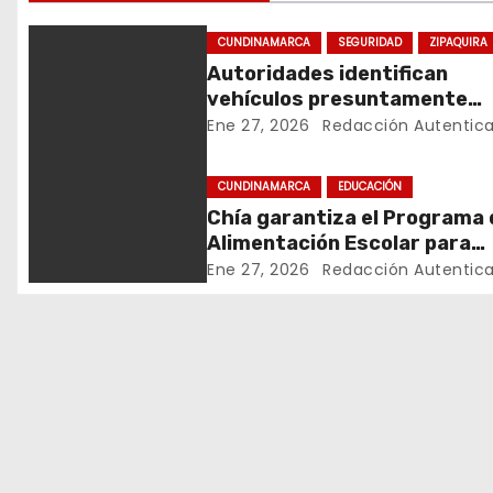
e
CUNDINAMARCA
SEGURIDAD
ZIPAQUIRA
g
Autoridades identifican
vehículos presuntamente
a
vinculados a hurtos en
Ene 27, 2026
Redacción Autentic
c
conjuntos residenciales de
Zipaquirá
CUNDINAMARCA
EDUCACIÓN
i
Chía garantiza el Programa 
ó
Alimentación Escolar para
estudiantes de institucione
Ene 27, 2026
Redacción Autentic
n
oficiales
d
e
e
n