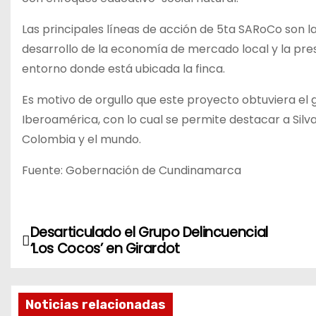
Las principales líneas de acción de 5ta SARoCo son la
desarrollo de la economía de mercado local y la pres
entorno donde está ubicada la finca.
Es motivo de orgullo que este proyecto obtuviera el g
Iberoamérica, con lo cual se permite destacar a Sil
Colombia y el mundo.
Fuente: Gobernación de Cundinamarca
Desarticulado el Grupo Delincuencial
N
‘Los Cocos’ en Girardot
a
v
Noticias relacionadas