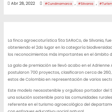
o
Abr 28, 2022
,
,
#Cundinamarca
#Silvania
#Turís
La finca agroecoturística 5ta SARoCo, de Silvania, 
obteniendo el 2do lugar en la categoría biodiversida
los reconocimientos más importantes en el ámbito de 
La gala de premiación se llevó acabo en el Adrienne 
postularon 700 proyectos, clasificaron cerca de 260,
estos de Colombia en representación de varios sector
Este modelo neosostenible y orgulloso portador del
una solución sostenible para las comunidades rurale
referente en el turismo agroecológico del departame
con enfoques educativo-social natural.