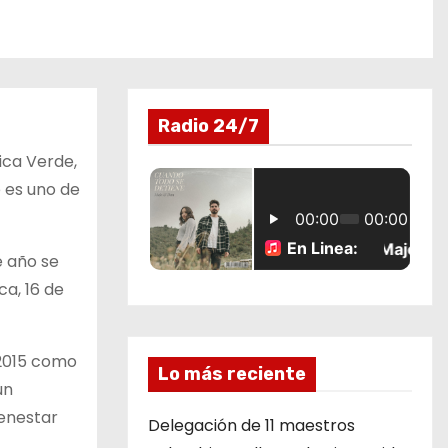
Radio 24/7
ica Verde,
e es uno de
e año se
ca, 16 de
 2015 como
Lo más reciente
un
ienestar
Delegación de 11 maestros