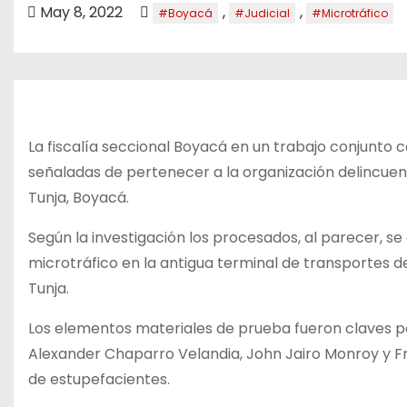
o
May 8, 2022
,
,
#Boyacá
#Judicial
#Microtráfico
La fiscalía seccional Boyacá en un trabajo conjunto co
señaladas de pertenecer a la organización delincuenc
Tunja, Boyacá.
Según la investigación los procesados, al parecer, s
microtráfico en la antigua terminal de transportes de
Tunja.
Los elementos materiales de prueba fueron claves pa
Alexander Chaparro Velandia, John Jairo Monroy y Fran
de estupefacientes.