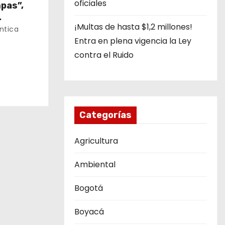
oficiales
pas”,
¡Multas de hasta $1,2 millones!
cilio en
ntica
Entra en plena vigencia la Ley
contra el Ruido
Categorías
Agricultura
Ambiental
Bogotá
Boyacá