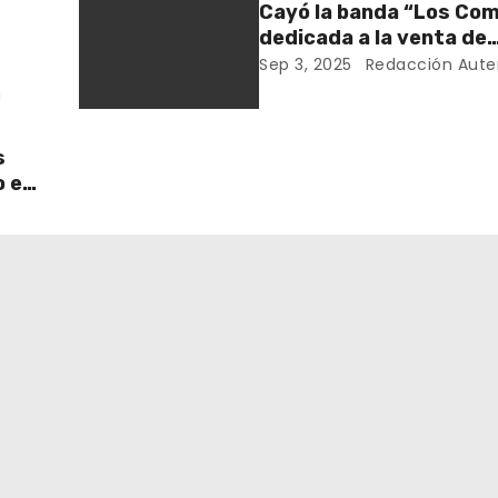
Cayó la banda “Los Com
dedicada a la venta de
estupefacientes a domi
Sep 3, 2025
Redacción Aute
Anapoima
a
s
o en