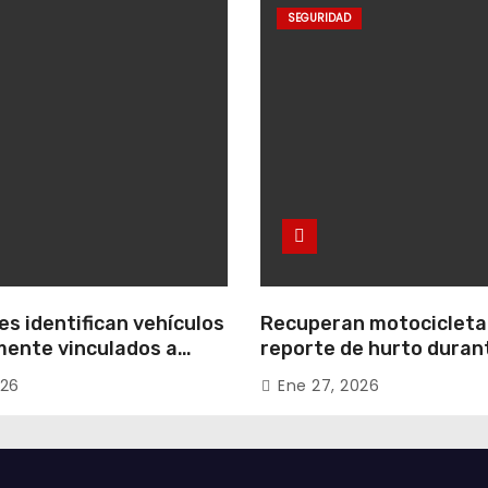
SEGURIDAD
s identifican vehículos
Recuperan motocicleta
ente vinculados a
reporte de hurto duran
 conjuntos
operativo de seguridad
026
Ene 27, 2026
les de Zipaquirá
Uribe Uribe