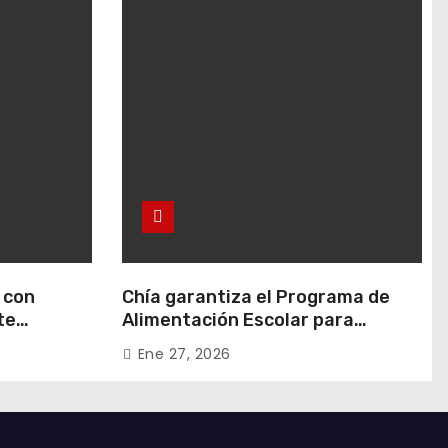
 con
Chía garantiza el Programa de
te
Alimentación Escolar para
 en Rafael
estudiantes de instituciones
Ene 27, 2026
oficiales