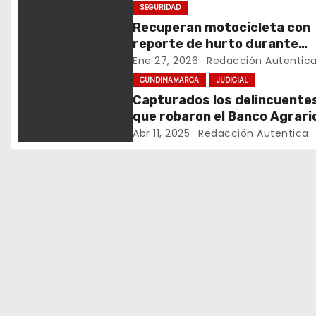
g
SEGURIDAD
a
Recuperan motocicleta con
reporte de hurto durante
c
operativo de seguridad en
Ene 27, 2026
Redacción Autentic
Rafael Uribe Uribe
CUNDINAMARCA
JUDICIAL
i
Capturados los delincuente
ó
que robaron el Banco Agrari
El Colegio, Cundinamarca
Abr 11, 2025
Redacción Autentica
n
d
e
e
n
t