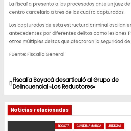
La fiscalía presento a los procesados ante un juez d
centro carcelario a tres de los cuatro capturados.
Los capturados de esta estructura criminal oscilan 
antecedentes por diferentes delitos como lesiones Per
otros múltiples delitos que afectaron la seguridad d
Fuente: Fiscalía General
Fiscalía Boyacá desarticuló al Grupo de
N
Delincuencial «Los Reductores»
a
v
Noticias relacionadas
e
BOGOTÁ
CUNDINAMARCA
JUDICIAL