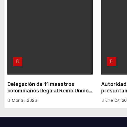
Delegación de 11 maestros
Autoridade
colombianos llega al Reino Unido:
presuntam
entre ellos, una destacada
hurtos en
Mar 31, 2026
Ene 27, 2
profesora de Ubaté
residencia