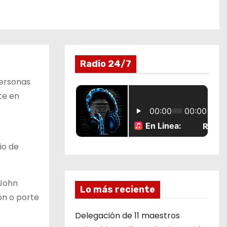
Radio 24/7
personas
te en
io de
 John
Lo más reciente
ón o porte
Delegación de 11 maestros