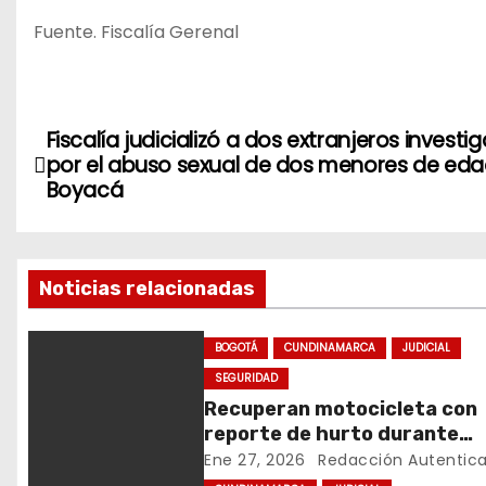
Fuente. Fiscalía Gerenal
N
Fiscalía judicializó a dos extranjeros investi
por el abuso sexual de dos menores de eda
a
Boyacá
v
e
Noticias relacionadas
g
BOGOTÁ
CUNDINAMARCA
JUDICIAL
a
SEGURIDAD
c
Recuperan motocicleta con
reporte de hurto durante
i
operativo de seguridad en
Ene 27, 2026
Redacción Autentic
Rafael Uribe Uribe