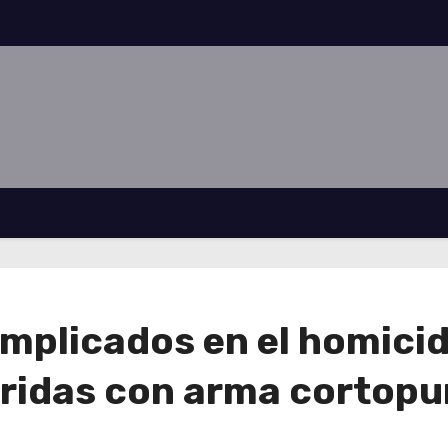
implicados en el homici
eridas con arma cortop