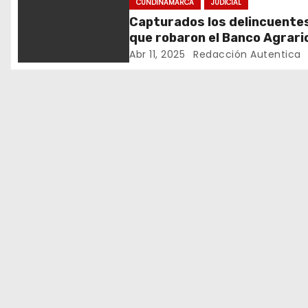
ó
CUNDINAMARCA
JUDICIAL
Capturados los delincuente
n
que robaron el Banco Agrari
El Colegio, Cundinamarca
Abr 11, 2025
Redacción Autentica
d
e
e
n
t
r
a
d
a