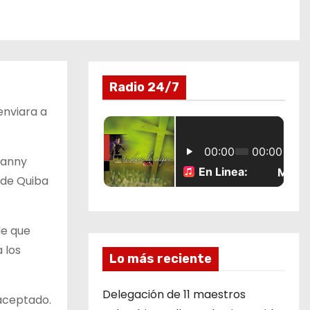
Radio 24/7
enviara a
vanny
l de Quiba
de que
 los
Lo más reciente
Delegación de 11 maestros
 aceptado.