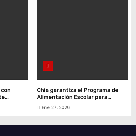
 con
Chía garantiza el Programa de
te
Alimentación Escolar para
 en Rafael
estudiantes de instituciones
Ene 27, 2026
oficiales