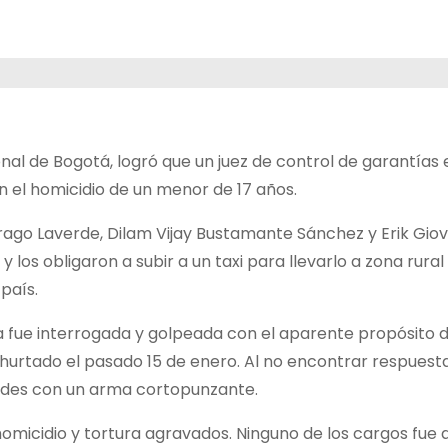
onal de Bogotá, logró que un juez de control de garantías 
n el homicidio de un menor de 17 años.
itrago Laverde, Dilam Vijay Bustamante Sánchez y Erik Gio
 los obligaron a subir a un taxi para llevarlo a zona rura
 país.
ima fue interrogada y golpeada con el aparente propósito 
urtado el pasado 15 de enero. Al no encontrar respuesta
ades con un arma cortopunzante.
homicidio y tortura agravados. Ninguno de los cargos fue