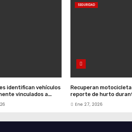
SEGURIDAD
s identifican vehículos
Recuperan motocicleta
ente vinculados a
reporte de hurto duran
 conjuntos
operativo de seguridad
026
Ene 27, 2026
les de Zipaquirá
Uribe Uribe