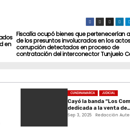
Fiscalía ocupó bienes que pertenecerían 
gados
de los presuntos involucrados en los acto
d en
corrupción detectados en proceso de
contratación del interconector Tunjuelo 
CUNDINAMARCA
JUDICIAL
Cayó la banda “Los Com
dedicada a la venta de
estupefacientes a domi
Sep 3, 2025
Redacción Aute
Anapoima
a