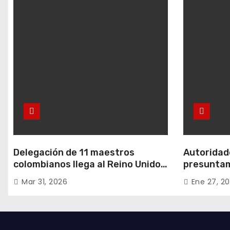
Delegación de 11 maestros
Autoridade
colombianos llega al Reino Unido:
presuntam
entre ellos, una destacada
hurtos en
Mar 31, 2026
Ene 27, 2
profesora de Ubaté
residencia