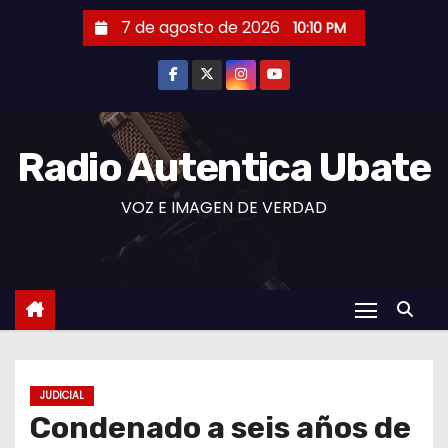
S
7 de agosto de 2026
10:10 PM
a
l
t
a
r
Radio Autentica Ubate
a
VOZ E IMAGEN DE VERDAD
l
c
o
n
t
e
n
JUDICIAL
i
Condenado a seis años de
d