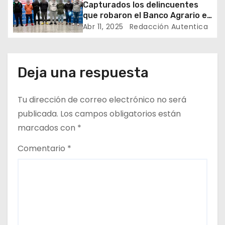
Capturados los delincuentes
e
que robaron el Banco Agrario en
El Colegio, Cundinamarca
Abr 11, 2025
Redacción Autentica
n
t
Deja una respuesta
r
a
Tu dirección de correo electrónico no será
publicada.
Los campos obligatorios están
d
marcados con
*
a
Comentario
*
s