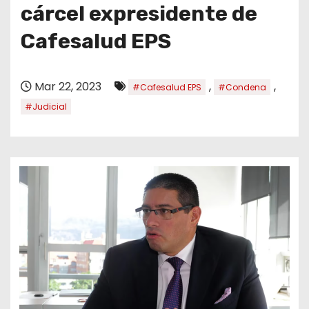
o
cárcel expresidente de
Cafesalud EPS
Mar 22, 2023
,
,
#Cafesalud EPS
#Condena
#Judicial