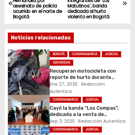
Hernández por
integrantes de ´Los
a
asesinato de policía
Matutinos´, banda
ocurrido en el norte de
dedicada al hurto
v
Bogotá
violento en Bogotá
e
Noticias relacionadas
g
a
BOGOTÁ
CUNDINAMARCA
JUDICIAL
SEGURIDAD
c
Recuperan motocicleta con
reporte de hurto durante
i
operativo de seguridad en
Ene 27, 2026
Redacción
Rafael Uribe Uribe
Autentica
ó
CUNDINAMARCA
JUDICIAL
n
Cayó la banda “Los Compas”,
dedicada a la venta de
d
estupefacientes a domicilio en
Sep 3, 2025
Redacción Autentica
Anapoima
e
CUNDINAMARCA
JUDICIAL