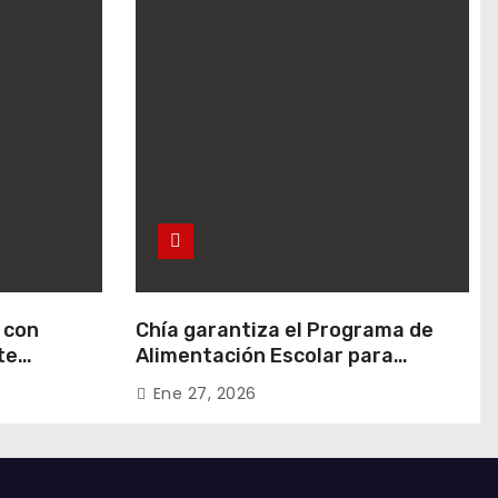
 con
Chía garantiza el Programa de
te
Alimentación Escolar para
 en Rafael
estudiantes de instituciones
Ene 27, 2026
oficiales