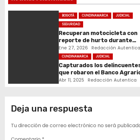
e
g
BOGOTÁ
CUNDINAMARCA
JUDICIAL
a
SEGURIDAD
Recuperan motocicleta con
c
reporte de hurto durante
operativo de seguridad en
Ene 27, 2026
Redacción Autentic
i
Rafael Uribe Uribe
CUNDINAMARCA
JUDICIAL
ó
Capturados los delincuente
que robaron el Banco Agrari
n
El Colegio, Cundinamarca
Abr 11, 2025
Redacción Autentica
d
e
Deja una respuesta
e
Tu dirección de correo electrónico no será publicad
n
Comentario
*