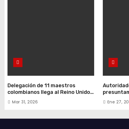
Delegación de 11 maestros
Autoridade
colombianos llega al Reino Unido:
presuntam
entre ellos, una destacada
hurtos en
Mar 31, 2026
Ene 27, 2
profesora de Ubaté
residencia