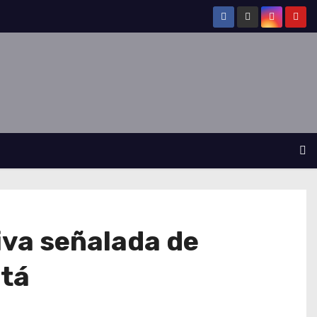
tiva señalada de
otá