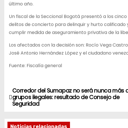
último año.
Un fiscal de la Seccional Bogotá presentó a los cinco
delitos de concierto para delinquir y hurto califica
cumplir medida de aseguramiento privativa de la libe
Los afectados con la decisión son: Rocío Vega Castr
José Antonio Hernández López y el ciudadano venez
Fuente: Fiscalía general
Corredor del Sumapaz no será nunca más d
N
grupos ilegales: resultado de Consejo de
a
Seguridad
v
Noticias relacionadas