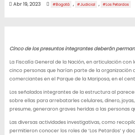
o
Abr 19, 2023
,
,
#Bogotá
#Judicial
#Los Petardos
Cinco de los presuntos integrantes deberán permane
La Fiscalía General de la Nación, en articulación con 
cinco personas que harían parte de la organización d
comerciantes en el Parque de la Mariposa, en el cen
Los señalados integrantes de la estructura al parece
sobre ellas para arrebatarles celulares, dinero, joya
presume, generaron graves heridas a las personas que
Las diversas actividades investigativas, como recopi
permitieron conocer los roles de ‘Los Petardos’ y doc