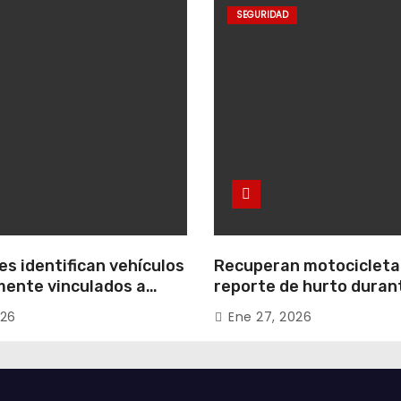
SEGURIDAD
s identifican vehículos
Recuperan motocicleta
ente vinculados a
reporte de hurto duran
 conjuntos
operativo de seguridad
026
Ene 27, 2026
les de Zipaquirá
Uribe Uribe