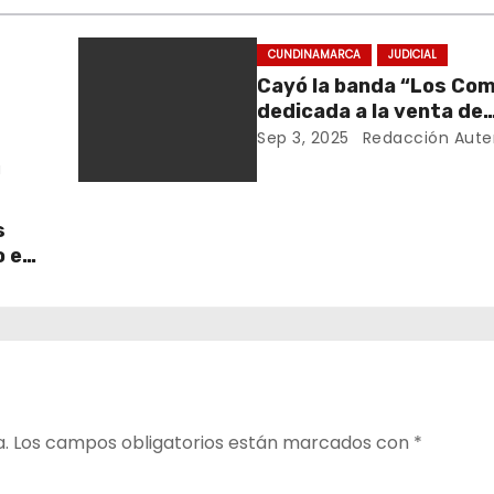
CUNDINAMARCA
JUDICIAL
Cayó la banda “Los Com
dedicada a la venta de
estupefacientes a domi
Sep 3, 2025
Redacción Aute
Anapoima
a
s
o en
a.
Los campos obligatorios están marcados con
*