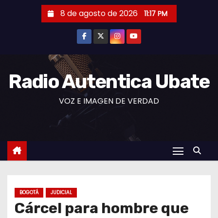
S
8 de agosto de 2026
11:17 PM
a
l
t
a
r
Radio Autentica Ubate
a
VOZ E IMAGEN DE VERDAD
l
c
o
n
t
e
n
BOGOTÁ
JUDICIAL
i
Cárcel para hombre que
d