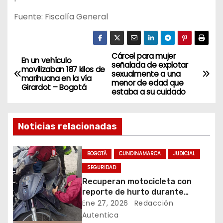
Fuente: Fiscalía General
Cárcel para mujer
N
En un vehículo
señalada de explotar
movilizaban 187 kilos de
sexualmente a una
a
marihuana en la vía
menor de edad que
Girardot – Bogotá
estaba a su cuidado
v
e
Noticias relacionadas
g
BOGOTÁ
CUNDINAMARCA
JUDICIAL
a
SEGURIDAD
Recuperan motocicleta con
c
reporte de hurto durante
operativo de seguridad en
Ene 27, 2026
Redacción
i
Rafael Uribe Uribe
Autentica