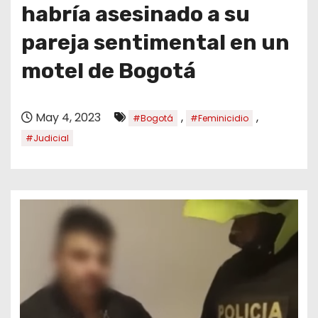
o
habría asesinado a su
pareja sentimental en un
motel de Bogotá
May 4, 2023
,
,
#Bogotá
#Feminicidio
#Judicial