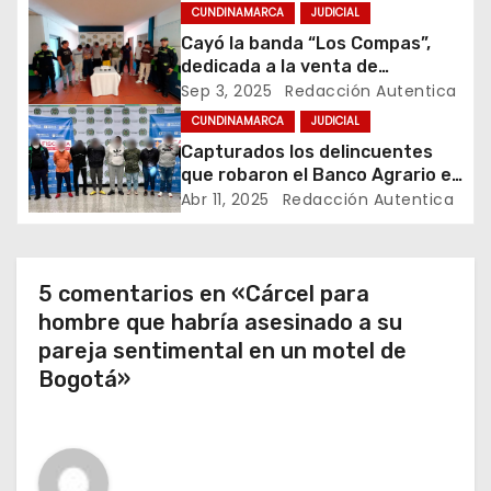
ó
CUNDINAMARCA
JUDICIAL
Cayó la banda “Los Compas”,
n
dedicada a la venta de
estupefacientes a domicilio en
Sep 3, 2025
Redacción Autentica
d
Anapoima
CUNDINAMARCA
JUDICIAL
e
Capturados los delincuentes
que robaron el Banco Agrario en
e
El Colegio, Cundinamarca
Abr 11, 2025
Redacción Autentica
n
t
5 comentarios en «Cárcel para
hombre que habría asesinado a su
r
pareja sentimental en un motel de
a
Bogotá»
d
a