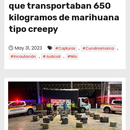
o
que transportaban 650
kilogramos de marihuana
tipo creepy
May 31, 2023
,
,
#Capturas
#Cundinamarca
,
,
#Incautación
#Judicial
#Nilo