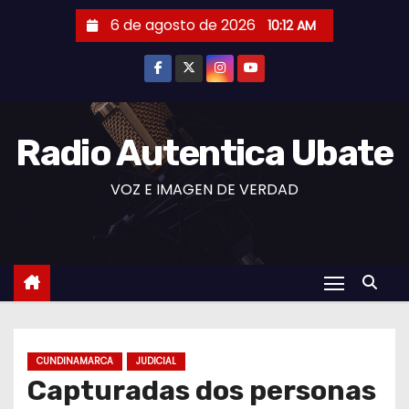
S
6 de agosto de 2026
10:12 AM
a
l
t
a
r
Radio Autentica Ubate
a
VOZ E IMAGEN DE VERDAD
l
c
o
n
t
e
n
CUNDINAMARCA
JUDICIAL
i
Capturadas dos personas
d