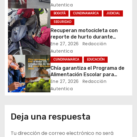
conjuntos residenciales de
Autentica
ó
Zipaquirá
BOGOTÁ
CUNDINAMARCA
JUDICIAL
n
SEGURIDAD
Recuperan motocicleta con
d
reporte de hurto durante
operativo de seguridad en
Ene 27, 2026
Redacción
e
Rafael Uribe Uribe
Autentica
e
CUNDINAMARCA
EDUCACIÓN
Chía garantiza el Programa de
n
Alimentación Escolar para
estudiantes de instituciones
Ene 27, 2026
Redacción
t
oficiales
Autentica
r
a
Deja una respuesta
d
Tu dirección de correo electrónico no será
a