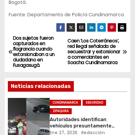
Bogotá.
Fuente: Departamento de Policía Cundinamarca
Dos sujetos fueron
N
Caen ‘Los Coterráneos’,
capturados en
red ilegal señalada de
flagrancia cuando
a
secuestrar y extorsionar
extorsionaban a un
a comerciantes en
ciudadano en
Soacha Cundinamarca
v
Fusagasugá.
e
Noticias relacionadas
g
a
CUNDINAMARCA
SEGURIDAD
ZIPAQUIRA
c
Autoridades identifican
vehículos presuntamente
i
vinculados a hurtos en
Ene 27, 2026
Redacción