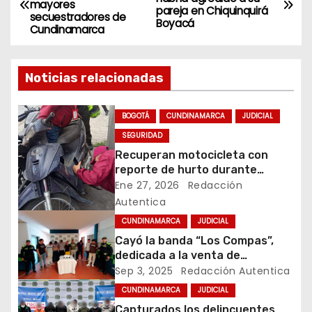
mayores
a
pareja en Chiquinquirá
secuestradores de
Boyacá
Cundinamarca
v
e
Noticias relacionadas
g
BOGOTÁ
CUNDINAMARCA
JUDICIAL
a
SEGURIDAD
Recuperan motocicleta con
c
reporte de hurto durante
operativo de seguridad en
Ene 27, 2026
Redacción
i
Rafael Uribe Uribe
Autentica
ó
CUNDINAMARCA
JUDICIAL
Cayó la banda “Los Compas”,
n
dedicada a la venta de
estupefacientes a domicilio en
Sep 3, 2025
Redacción Autentica
d
Anapoima
CUNDINAMARCA
JUDICIAL
e
Capturados los delincuentes