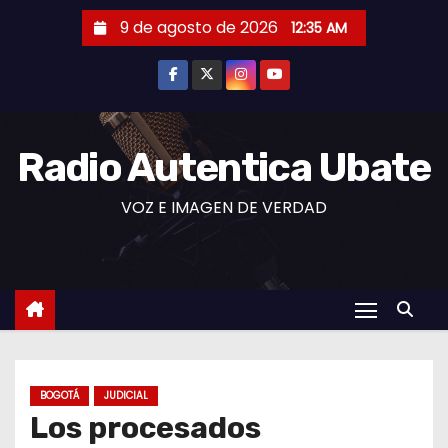
S
9 de agosto de 2026
12:35 AM
a
l
t
a
r
Radio Autentica Ubate
a
VOZ E IMAGEN DE VERDAD
l
c
o
n
t
e
n
BOGOTÁ
JUDICIAL
i
Los procesados
d