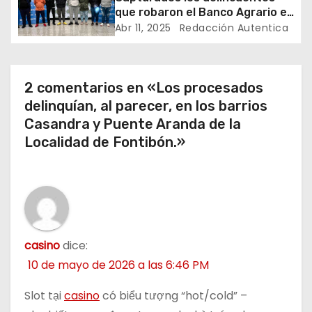
que robaron el Banco Agrario en
e
El Colegio, Cundinamarca
Abr 11, 2025
Redacción Autentica
n
t
2 comentarios en «Los procesados
delinquían, al parecer, en los barrios
r
Casandra y Puente Aranda de la
a
Localidad de Fontibón.»
d
a
s
casino
dice:
10 de mayo de 2026 a las 6:46 PM
Slot tại
casino
có biểu tượng “hot/cold” –