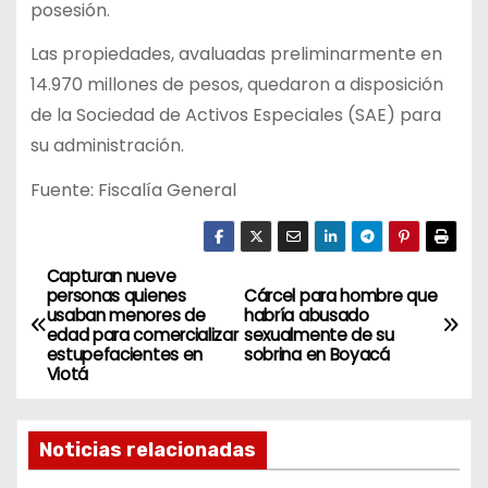
posesión.
Las propiedades, avaluadas preliminarmente en
14.970 millones de pesos, quedaron a disposición
de la Sociedad de Activos Especiales (SAE) para
su administración.
Fuente: Fiscalía General
Capturan nueve
N
personas quienes
Cárcel para hombre que
usaban menores de
habría abusado
a
edad para comercializar
sexualmente de su
estupefacientes en
sobrina en Boyacá
v
Viotá
e
Noticias relacionadas
g