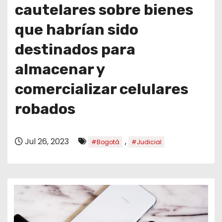
o
cautelares sobre bienes
que habrían sido
destinados para
almacenar y
comercializar celulares
robados
Jul 26, 2023
,
#Bogotá
#Judicial