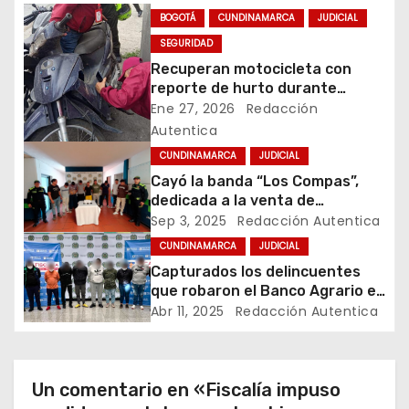
a
BOGOTÁ
CUNDINAMARCA
JUDICIAL
SEGURIDAD
c
Recuperan motocicleta con
reporte de hurto durante
i
operativo de seguridad en
Ene 27, 2026
Redacción
Rafael Uribe Uribe
Autentica
ó
CUNDINAMARCA
JUDICIAL
n
Cayó la banda “Los Compas”,
dedicada a la venta de
d
estupefacientes a domicilio en
Sep 3, 2025
Redacción Autentica
Anapoima
e
CUNDINAMARCA
JUDICIAL
Capturados los delincuentes
e
que robaron el Banco Agrario en
El Colegio, Cundinamarca
Abr 11, 2025
Redacción Autentica
n
t
Un comentario en «Fiscalía impuso
r