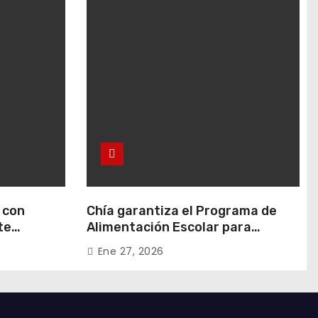
 con
Chía garantiza el Programa de
te
Alimentación Escolar para
 en Rafael
estudiantes de instituciones
Ene 27, 2026
oficiales