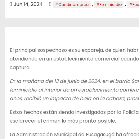
o
Jun 14, 2024
,
,
#Cundinamarca
#Feminicidio
#Fu
El principal sospechoso es su expareja, de quien hab
atendiendo en un establecimiento comercial cuando f
captura.
En la mañana del 13 de junio de 2024, en el barrio S
feminicidio al interior de un establecimiento comerc
años, recibió un impacto de bala en la cabeza, pre
Estos hechos están siendo investigados por la Policía J
esclarecer el crimen lo más pronto posible.
La Administración Municipal de Fusagasugá ha ofrec