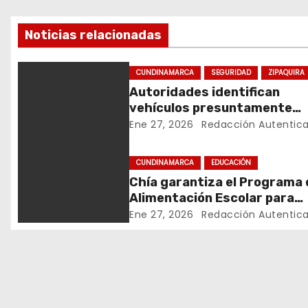
v
Noticias relacionadas
e
g
CUNDINAMARCA
SEGURIDAD
ZIPAQUIRA
Autoridades identifican
a
vehículos presuntamente
c
vinculados a hurtos en
Ene 27, 2026
Redacción Autentic
conjuntos residenciales de
i
Zipaquirá
CUNDINAMARCA
EDUCACIÓN
ó
Chía garantiza el Programa 
Alimentación Escolar para
n
estudiantes de institucione
Ene 27, 2026
Redacción Autentic
oficiales
d
e
e