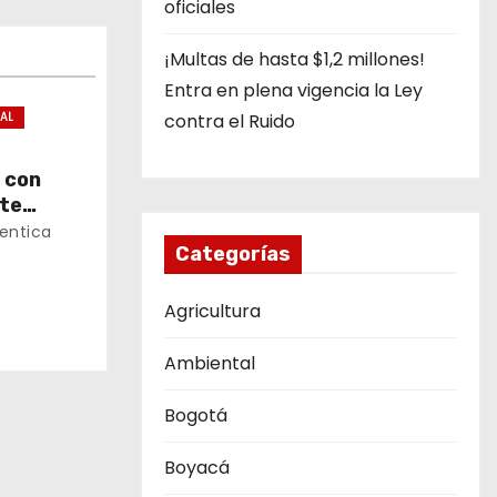
oficiales
¡Multas de hasta $1,2 millones!
Entra en plena vigencia la Ley
IAL
contra el Ruido
 con
nte
 en
entica
Categorías
Agricultura
Ambiental
Bogotá
Boyacá