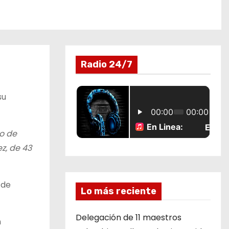
Radio 24/7
su
so de
z, de 43
 de
Lo más reciente
Delegación de 11 maestros
n