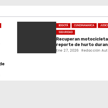
BOGOTÁ
CUNDINAMARCA
JUDIC
SEGURIDAD
Recuperan motocicleta
a
reporte de hurto dura
operativo de seguridad
Ene 27, 2026
Redacción Aut
Rafael Uribe Uribe
de
s
a