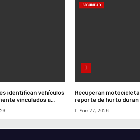
SEGURIDAD
s identifican vehículos
Recuperan motocicleta
ente vinculados a
reporte de hurto duran
 conjuntos
operativo de seguridad
026
Ene 27, 2026
les de Zipaquirá
Uribe Uribe