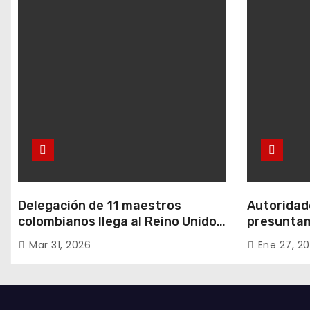
Delegación de 11 maestros
Autoridade
colombianos llega al Reino Unido:
presuntam
entre ellos, una destacada
hurtos en
Mar 31, 2026
Ene 27, 2
profesora de Ubaté
residencia