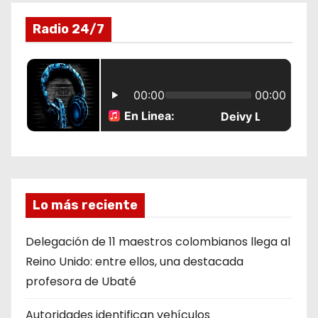
d
Radio 24/7
a
s
Lo más reciente
Delegación de 11 maestros colombianos llega al
Reino Unido: entre ellos, una destacada
profesora de Ubaté
Autoridades identifican vehículos