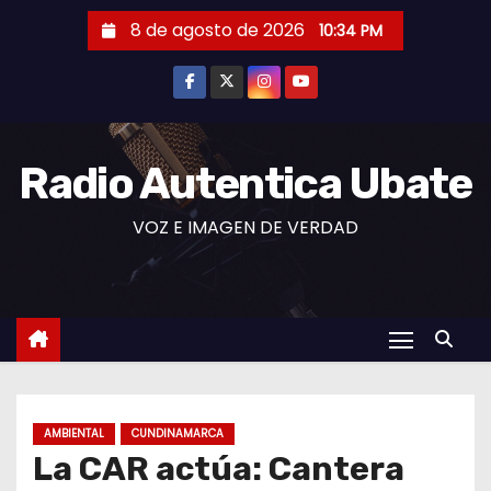
S
8 de agosto de 2026
10:34 PM
a
l
t
a
r
Radio Autentica Ubate
a
VOZ E IMAGEN DE VERDAD
l
c
o
n
t
e
n
AMBIENTAL
CUNDINAMARCA
i
La CAR actúa: Cantera
d