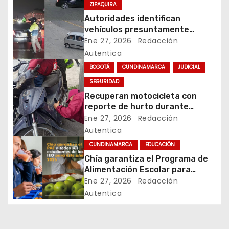
c
ZIPAQUIRA
Autoridades identifican
i
vehículos presuntamente
vinculados a hurtos en
Ene 27, 2026
Redacción
ó
conjuntos residenciales de
Autentica
Zipaquirá
n
BOGOTÁ
CUNDINAMARCA
JUDICIAL
SEGURIDAD
d
Recuperan motocicleta con
reporte de hurto durante
e
operativo de seguridad en
Ene 27, 2026
Redacción
Rafael Uribe Uribe
Autentica
e
CUNDINAMARCA
EDUCACIÓN
n
Chía garantiza el Programa de
Alimentación Escolar para
t
estudiantes de instituciones
Ene 27, 2026
Redacción
oficiales
Autentica
r
a