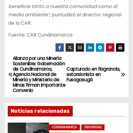
beneficie tanto a nuestra comunidad como al
medio ambiente”
, puntualizó el director regional
de la CAR.
Fuente: CAR Cundinamarca
Alianza por una Minería
N
Sostenible: Gobernación
de Cundinamarca,
Capturado en flagrancia,
a
Agencia Nacional de
extorsionista en
Minería y Ministerio de
Fusagasugá
v
Minas Firman Importante
Convenio
e
g
Noticias relacionadas
a
CUNDINAMARCA
SEGURIDAD