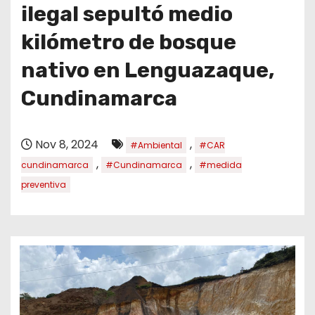
o
ilegal sepultó medio
kilómetro de bosque
nativo en Lenguazaque,
Cundinamarca
Nov 8, 2024
,
#Ambiental
#CAR
,
,
cundinamarca
#Cundinamarca
#medida
preventiva