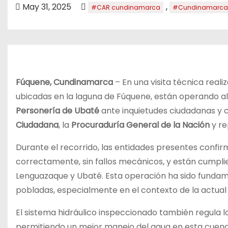
o
May 31, 2025
,
#CAR cundinamarca
#Cundinamarca
Fúquene, Cundinamarca
– En una visita técnica real
ubicadas en la laguna de Fúquene, están operando al
Personería de Ubaté
ante inquietudes ciudadanas y c
Ciudadana
, la
Procuraduría General de la Nación
y re
Durante el recorrido, las entidades presentes confir
correctamente, sin fallos mecánicos, y están cumplie
Lenguazaque y Ubaté. Esta operación ha sido fundame
pobladas, especialmente en el contexto de la actual
El sistema hidráulico inspeccionado también regula lo
permitiendo un mejor manejo del agua en esta cuenc