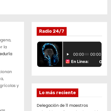
Radio 24/7
agena,
r la
eduría
cionan
a,
grícolas y
Lo más reciente
Delegación de 11 maestros
mas