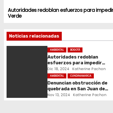
Autoridades redoblan esfuerzos para impedi
N
Verde
a
v
Noticias relacionadas
e
AMBIENTAL
BOGOTÁ
g
Autoridades redoblan
esfuerzos para impedir
a
extracción de musgo y otra
Dic 18, 2024
Katherine Pachon
c
especies en páramo Cruz Ve
AMBIENTAL
CUNDINAMARCA
Denuncian obstrucción de
i
quebrada en San Juan de
Rioseco para uso privado
ó
Nov 13, 2024
Katherine Pachon
n