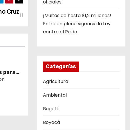
oficiales
mo Cruz
¡Multas de hasta $1,2 millones!
Entra en plena vigencia la Ley
contra el Ruido
Categorías
s para
a seca de
on
Agricultura
tor de la
Ambiental
Bogotá
Boyacá