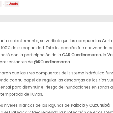
,
#Ubaté
izada recientemente, se verificó que las compuertas Cart
 100% de su capacidad. Esta inspección fue convocada po
ontó con la participación de la
CAR Cundinamarca
, la
Ve
presentantes de
@RCundinamarca
.
maron que las tres compuertas del sistema hidráulico fun
ndo con su papel de regular las descargas de los ríos Sut
ntal para disminuir el riesgo de inundaciones en zonas a
 temporada de lluvias.
s niveles hídricos de las lagunas de
Palacio
y
Cucunubá
,
a estratégica y favoreciendo la protección de ecosiste