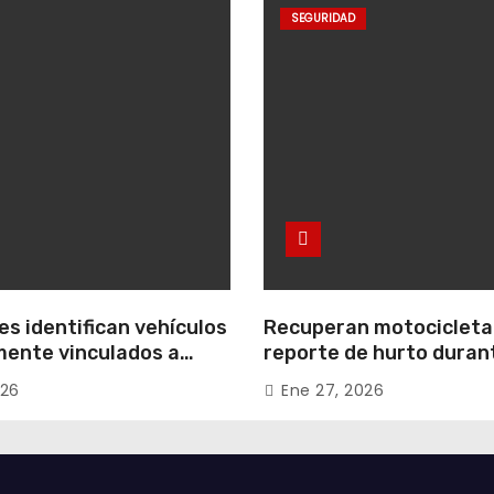
SEGURIDAD
s identifican vehículos
Recuperan motocicleta
ente vinculados a
reporte de hurto duran
 conjuntos
operativo de seguridad
026
Ene 27, 2026
les de Zipaquirá
Uribe Uribe