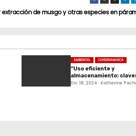
r extracción de musgo y otras especies en pára
AMBIENTAL
CUNDINAMARCA
“Uso eficiente y
almacenamiento: clave
s
enfrentar la temporad
Dic 18, 2024
Katherine Pach
rde
enero y febrero”: Direc
CAR