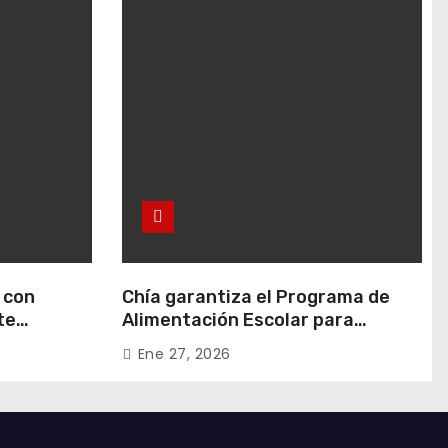
 con
Chía garantiza el Programa de
te
Alimentación Escolar para
 en Rafael
estudiantes de instituciones
Ene 27, 2026
oficiales