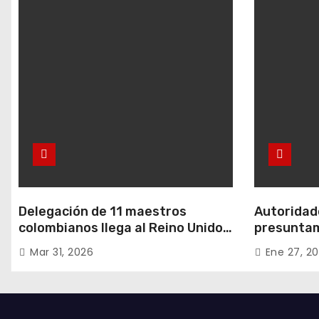
Delegación de 11 maestros
Autoridade
colombianos llega al Reino Unido:
presuntam
entre ellos, una destacada
hurtos en
Mar 31, 2026
Ene 27, 2
profesora de Ubaté
residencia