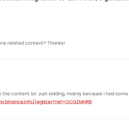
more related content? Thanks!
es the content lol. Just kidding, mainly because I had some
ww.binance.info/register?ref=QCGZMHR6