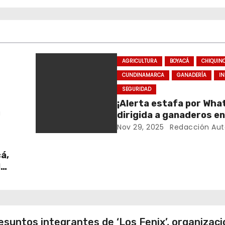
AGRICULTURA
BOYACÁ
CHIQUIN
CUNDINAMARCA
GANADERÍA
I
SEGURIDAD
¡Alerta estafa por Wh
a
dirigida a ganaderos en
regiones de Colombia!
Nov 29, 2025
Redacción Aut
á,
l
suntos integrantes de ‘Los Fenix’, organizació