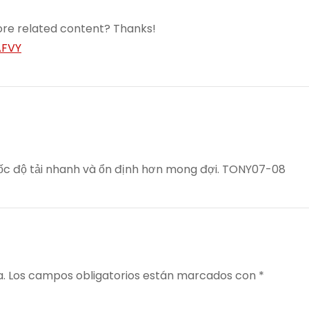
more related content? Thanks!
AFVY
ốc độ tải nhanh và ổn định hơn mong đợi. TONY07-08
a.
Los campos obligatorios están marcados con
*