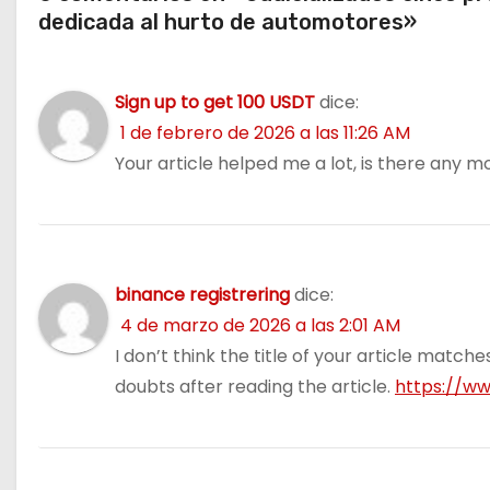
e
dedicada al hurto de automotores»
n
t
Sign up to get 100 USDT
dice:
1 de febrero de 2026 a las 11:26 AM
r
Your article helped me a lot, is there any 
a
d
a
binance registrering
dice:
s
4 de marzo de 2026 a las 2:01 AM
I don’t think the title of your article match
doubts after reading the article.
https://w