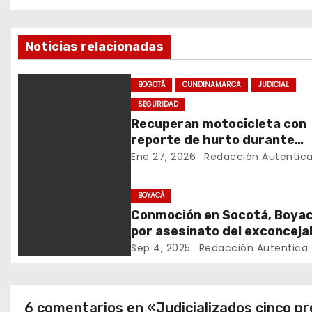
v
Noticias relacionadas
e
g
BOGOTÁ
CUNDINAMARCA
JUDICIAL
a
SEGURIDAD
Recuperan motocicleta con
c
reporte de hurto durante
operativo de seguridad en
Ene 27, 2026
Redacción Autentic
i
Rafael Uribe Uribe
ó
BOYACÁ
Conmoción en Socotá, Boyac
n
por asesinato del exconceja
Daniel Niño
Sep 4, 2025
Redacción Autentica
d
e
6 comentarios en «Judicializados cinco pre