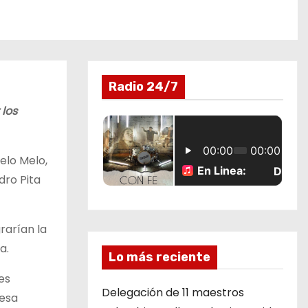
Radio 24/7
 los
Melo Melo,
dro Pita
rarían la
a.
Lo más reciente
es
Delegación de 11 maestros
 esa