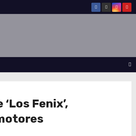
‘Los Fenix’,
omotores