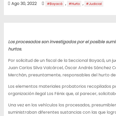
o
Ago 30, 2022
,
,
#Boyacá
#Hurto
#Judicial
Los procesados son investigados por el posible sum
hurtos.
Por solicitud de un fiscal de la Seccional Boyacá, un 
Juan Carlos Silva Valcárcel, Óscar Andrés Sánchez Ca
Merchán, presuntamente, responsables del hurto de 
Los elementos materiales probatorios recopilados por
organización ilegal Los Fénix que, al parecer, solici
Una vez en los vehículos los procesados, presumibl
suministraban diferentes sustancias con las que logr