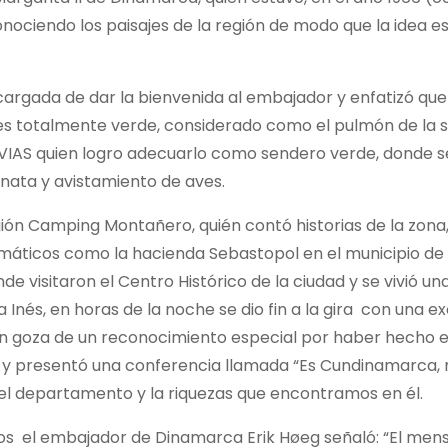
nociendo los paisajes de la región de modo que la idea es
argada de dar la bienvenida al embajador y enfatizó que
es totalmente verde, considerado como el pulmón de la s
NVIAS quien logro adecuarlo como sendero verde, donde 
inata y avistamiento de aves.
egión Camping Montañero, quién contó historias de la zona,
blemáticos como la hacienda Sebastopol en el municipio de
e visitaron el Centro Histórico de la ciudad y se vivió un
Inés, en horas de la noche se dio fin a la gira con una e
en goza de un reconocimiento especial por haber hecho e
, y presentó una conferencia llamada “Es Cundinamarca, 
el departamento y la riquezas que encontramos en él.
pios el embajador de Dinamarca Erik Høeg señaló: “El men