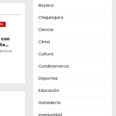
Boyaca
Chiquinquira
IAL
Ciencia
 con
Clima
nte
 en
entica
Cultura
Cundinamarca
Deportes
Educación
Ganadería
Inseguridad