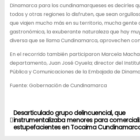
Dinamarca para los cundinamarqueses es decirles que
todos y otras regiones lo disfruten, que sean orgulloso
que viajen mucho más en su territorio, mucha gente d
gastronómica, la exuberante naturaleza que hay muy 
diversa que se llama Cundinamarca, aprovechen c
En el recorrido también participaron Marcela Macha
departamento, Juan José Oyuela; director del Institut
Pública y Comunicaciones de la Embajada de Dinamarc
Fuente: Gobernación de Cundinamarca
Desarticulado grupo delincuencial, que
N
instrumentalizaba menores para comerciali
a
estupefacientes en Tocaima Cundinamarc