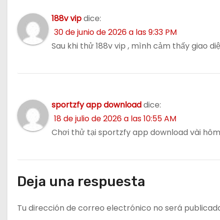
n
188v vip
dice:
t
30 de junio de 2026 a las 9:33 PM
Sau khi thử 188v vip , mình cảm thấy giao 
r
a
d
sportzfy app download
dice:
a
18 de julio de 2026 a las 10:55 AM
s
Chơi thử tại sportzfy app download vài hô
Deja una respuesta
Tu dirección de correo electrónico no será publicad