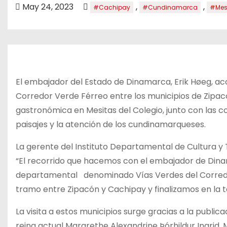
o
May 24, 2023
,
,
#Cachipay
#Cundinamarca
#Mesi
El embajador del Estado de Dinamarca, Erik Høeg, a
Corredor Verde Férreo entre los municipios de Zipacó
gastronómica en Mesitas del Colegio, junto con las co
paisajes y la atención de los cundinamarqueses.
La gerente del Instituto Departamental de Cultura y
“El recorrido que hacemos con el embajador de Dina
departamental denominado Vías Verdes del Corredor
tramo entre Zipacón y Cachipay y finalizamos en la t
La visita a estos municipios surge gracias a la publi
reina actual Margrethe Alexandrine Þórhildur Ingrid, 