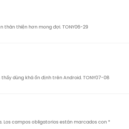
diện thân thiện hơn mong đợi. TONY06-29
m thấy dùng khá ổn định trên Android. TONY07-08
a.
Los campos obligatorios están marcados con
*