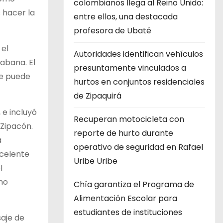
colombianos llega al Reino Unido:
 hacer la
entre ellos, una destacada
profesora de Ubaté
 el
Autoridades identifican vehículos
abana. El
presuntamente vinculados a
se puede
hurtos en conjuntos residenciales
de Zipaquirá
 e incluyó
Recuperan motocicleta con
 Zipacón.
reporte de hurto durante
a
operativo de seguridad en Rafael
xcelente
Uribe Uribe
l
no
Chía garantiza el Programa de
Alimentación Escolar para
estudiantes de instituciones
saje de