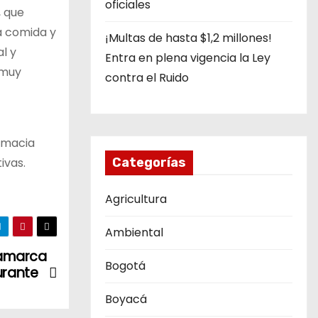
oficiales
, que
la comida y
¡Multas de hasta $1,2 millones!
l y
Entra en plena vigencia la Ley
 muy
contra el Ruido
lomacia
ivas.
Categorías
Agricultura
Ambiental
namarca
Bogotá
urante
Boyacá