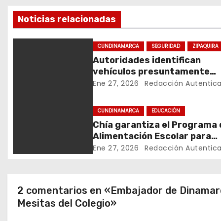
v
Noticias relacionadas
e
g
CUNDINAMARCA
SEGURIDAD
ZIPAQUIRA
Autoridades identifican
a
vehículos presuntamente
c
vinculados a hurtos en
Ene 27, 2026
Redacción Autentic
conjuntos residenciales de
i
Zipaquirá
CUNDINAMARCA
EDUCACIÓN
ó
Chía garantiza el Programa 
Alimentación Escolar para
n
estudiantes de institucione
Ene 27, 2026
Redacción Autentic
oficiales
d
e
2 comentarios en «Embajador de Dinamarca 
Mesitas del Colegio»
e