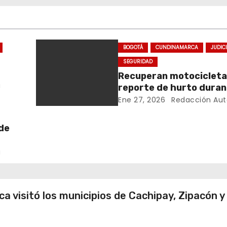
BOGOTÁ
CUNDINAMARCA
JUDIC
SEGURIDAD
Recuperan motocicleta
a
reporte de hurto dura
operativo de seguridad
Ene 27, 2026
Redacción Aut
Rafael Uribe Uribe
de
s
a
visitó los municipios de Cachipay, Zipacón y