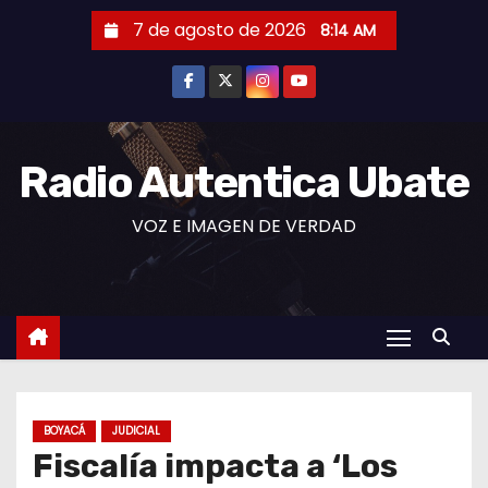
S
7 de agosto de 2026
8:14 AM
a
l
t
a
r
Radio Autentica Ubate
a
VOZ E IMAGEN DE VERDAD
l
c
o
n
t
e
n
BOYACÁ
JUDICIAL
i
Fiscalía impacta a ‘Los
d