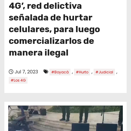
o
4G’, red delictiva
señalada de hurtar
celulares, para luego
comercializarlos de
manera ilegal
Jul 7, 2023
,
,
,
#Boyacá
#Hurto
#Judicial
#Los 4G