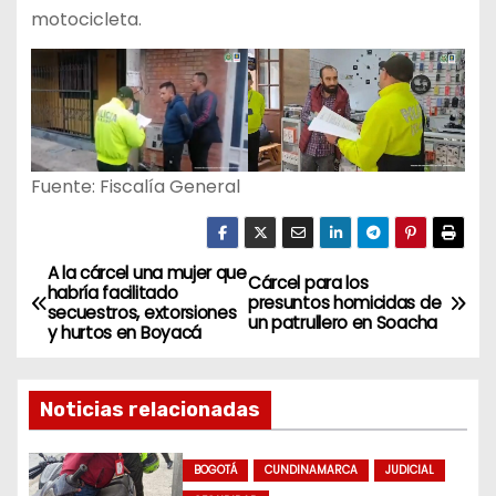
motocicleta.
Fuente: Fiscalía General
A la cárcel una mujer que
N
Cárcel para los
habría facilitado
presuntos homicidas de
secuestros, extorsiones
a
un patrullero en Soacha
y hurtos en Boyacá
v
Noticias relacionadas
e
g
BOGOTÁ
CUNDINAMARCA
JUDICIAL