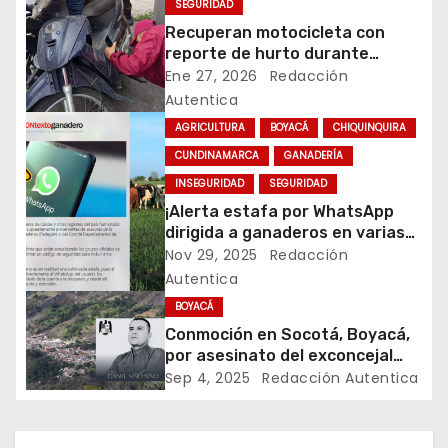
SEGURIDAD
a
Recuperan motocicleta con
c
reporte de hurto durante
operativo de seguridad en
Ene 27, 2026
Redacción
i
Rafael Uribe Uribe
Autentica
AGRICULTURA
BOYACÁ
CHIQUINQUIRA
ó
CUNDINAMARCA
GANADERÍA
n
INSEGURIDAD
SEGURIDAD
¡Alerta estafa por WhatsApp
d
dirigida a ganaderos en varias
regiones de Colombia!
Nov 29, 2025
Redacción
e
Autentica
e
BOYACÁ
Conmoción en Socotá, Boyacá,
n
por asesinato del exconcejal
Daniel Niño
Sep 4, 2025
Redacción Autentica
t
r