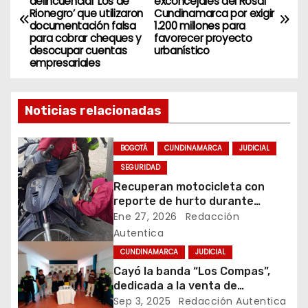
delincuencial ‘Los de
exconcejales del Rosal
a
Rionegro’ que utilizaron
Cundinamarca por exigir
documentación falsa
1.200 millones para
v
para cobrar cheques y
favorecer proyecto
desocupar cuentas
urbanístico
empresariales
e
g
Noticias relacionadas
a
BOGOTÁ
CUNDINAMARCA
JUDICIAL
c
SEGURIDAD
i
Recuperan motocicleta con
reporte de hurto durante
ó
operativo de seguridad en
Ene 27, 2026
Redacción
Rafael Uribe Uribe
Autentica
n
CUNDINAMARCA
JUDICIAL
d
Cayó la banda “Los Compas”,
dedicada a la venta de
e
estupefacientes a domicilio en
Sep 3, 2025
Redacción Autentica