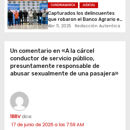
Anapoima
CUNDINAMARCA
JUDICIAL
e
Capturados los delincuentes
n
que robaron el Banco Agrario en
El Colegio, Cundinamarca
Abr 11, 2025
Redacción Autentica
t
r
Un comentario en «A la cárcel
a
conductor de servicio público,
presuntamente responsable de
d
abusar sexualmente de una pasajera»
a
s
188V
dice:
17 de junio de 2026 a las 7:59 AM