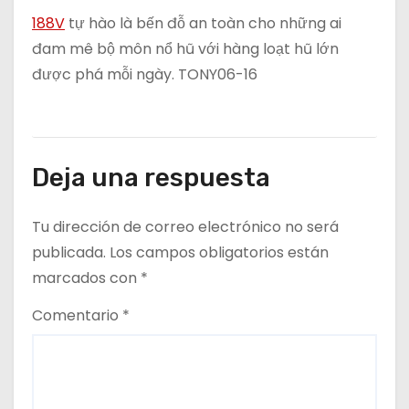
188V
tự hào là bến đỗ an toàn cho những ai
đam mê bộ môn nổ hũ với hàng loạt hũ lớn
được phá mỗi ngày. TONY06-16
Deja una respuesta
Tu dirección de correo electrónico no será
publicada.
Los campos obligatorios están
marcados con
*
Comentario
*