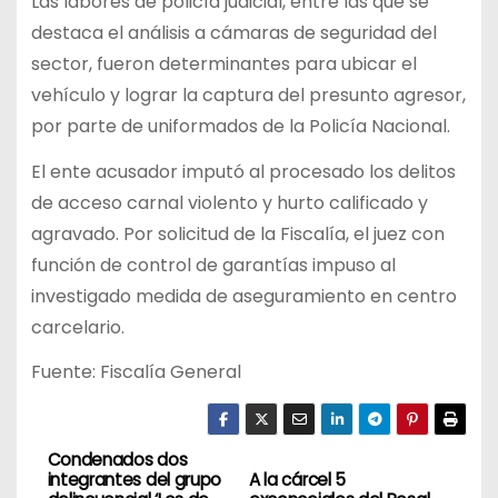
Las labores de policía judicial, entre las que se
destaca el análisis a cámaras de seguridad del
sector, fueron determinantes para ubicar el
vehículo y lograr la captura del presunto agresor,
por parte de uniformados de la Policía Nacional.
El ente acusador imputó al procesado los delitos
de acceso carnal violento y hurto calificado y
agravado. Por solicitud de la Fiscalía, el juez con
función de control de garantías impuso al
investigado medida de aseguramiento en centro
carcelario.
Fuente: Fiscalía General
Condenados dos
N
integrantes del grupo
A la cárcel 5