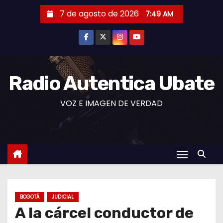
S
7 de agosto de 2026
7:49 AM
a
l
t
a
r
Radio Autentica Ubate
a
VOZ E IMAGEN DE VERDAD
l
c
o
n
t
e
n
BOGOTÁ
JUDICIAL
i
A la cárcel conductor de
d