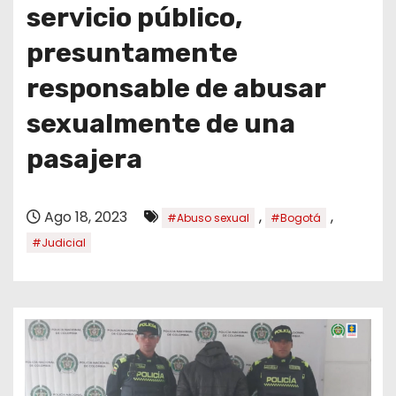
o
servicio público,
presuntamente
responsable de abusar
sexualmente de una
pasajera
Ago 18, 2023
,
,
#Abuso sexual
#Bogotá
#Judicial