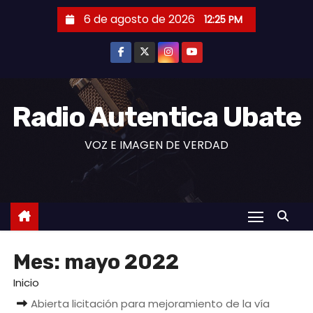
S
6 de agosto de 2026
12:25 PM
a
l
t
a
r
Radio Autentica Ubate
a
VOZ E IMAGEN DE VERDAD
l
c
o
n
t
e
Mes:
mayo 2022
n
i
Inicio
d
Abierta licitación para mejoramiento de la vía