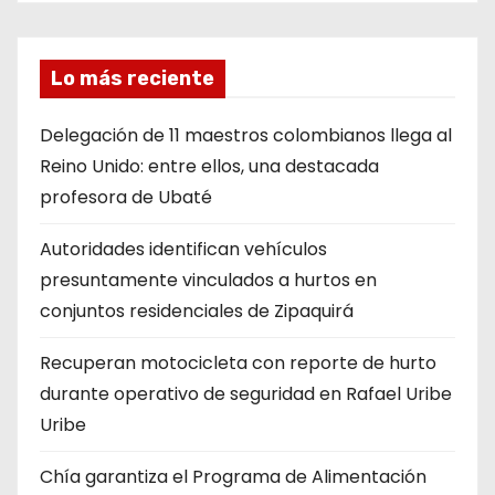
ó
n
Lo más reciente
d
Delegación de 11 maestros colombianos llega al
e
Reino Unido: entre ellos, una destacada
profesora de Ubaté
e
Autoridades identifican vehículos
n
presuntamente vinculados a hurtos en
t
conjuntos residenciales de Zipaquirá
r
Recuperan motocicleta con reporte de hurto
durante operativo de seguridad en Rafael Uribe
a
Uribe
d
Chía garantiza el Programa de Alimentación