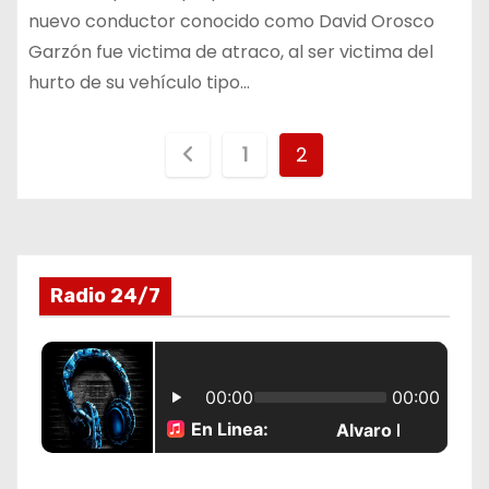
nuevo conductor conocido como David Orosco
Garzón fue victima de atraco, al ser victima del
hurto de su vehículo tipo…
P
1
2
a
g
i
Radio 24/7
n
a
c
i