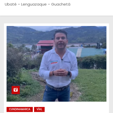
o
Ubaté – Lenguazaque – Guachetá
CUNDINAMARCA
VÍAL