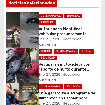
Noticias relacionadas
g
a
CUNDINAMARCA
SEGURIDAD
ZIPAQUIRA
c
Autoridades identifican
vehículos presuntamente
i
vinculados a hurtos en
Ene 27, 2026
Redacción
conjuntos residenciales de
Autentica
ó
Zipaquirá
BOGOTÁ
CUNDINAMARCA
JUDICIAL
n
SEGURIDAD
Recuperan motocicleta con
d
reporte de hurto durante
operativo de seguridad en
Ene 27, 2026
Redacción
e
Rafael Uribe Uribe
Autentica
e
CUNDINAMARCA
EDUCACIÓN
Chía garantiza el Programa de
n
Alimentación Escolar para
estudiantes de instituciones
Ene 27, 2026
Redacción