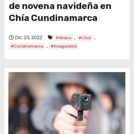
o
de novena navideña en
Chía Cundinamarca
Dic 23, 2022
,
,
#Atraco
#Chía
,
#Cundinamarca
#Inseguridad