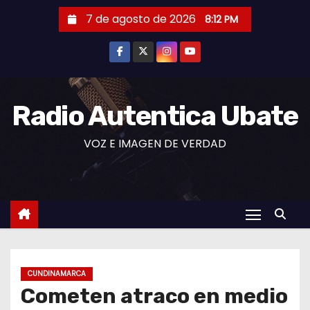
S
7 de agosto de 2026
8:12 PM
a
l
t
a
r
Radio Autentica Ubate
a
VOZ E IMAGEN DE VERDAD
l
c
o
n
t
e
n
CUNDINAMARCA
i
Cometen atraco en medio
d