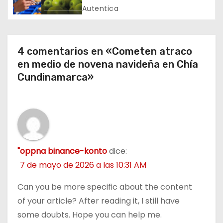
t
oficiales
Autentica
r
a
4 comentarios en «Cometen atraco
d
en medio de novena navideña en Chía
Cundinamarca»
a
s
"oppna binance-konto
dice:
7 de mayo de 2026 a las 10:31 AM
Can you be more specific about the content
of your article? After reading it, I still have
some doubts. Hope you can help me.