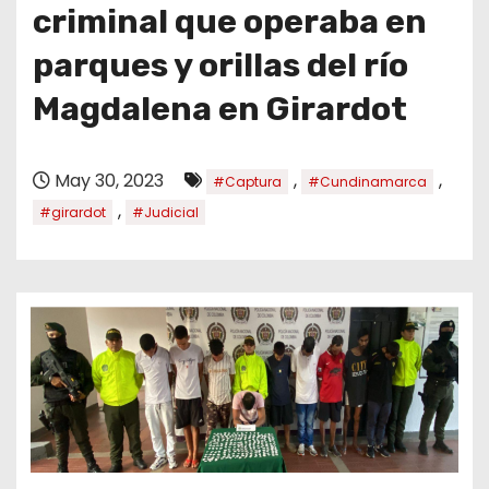
o
criminal que operaba en
parques y orillas del río
Magdalena en Girardot
May 30, 2023
,
,
#Captura
#Cundinamarca
,
#girardot
#Judicial