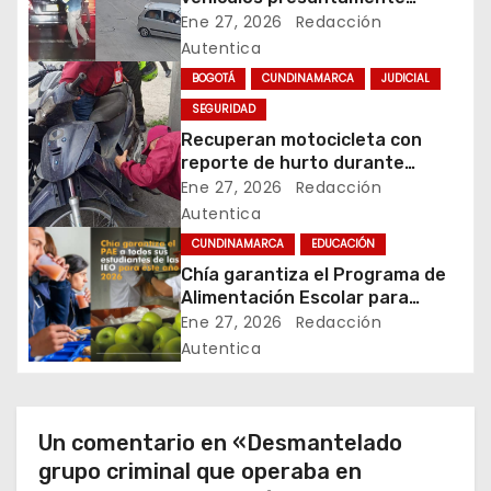
vinculados a hurtos en
Ene 27, 2026
Redacción
i
conjuntos residenciales de
Autentica
Zipaquirá
ó
BOGOTÁ
CUNDINAMARCA
JUDICIAL
SEGURIDAD
n
Recuperan motocicleta con
d
reporte de hurto durante
operativo de seguridad en
Ene 27, 2026
Redacción
e
Rafael Uribe Uribe
Autentica
CUNDINAMARCA
EDUCACIÓN
e
Chía garantiza el Programa de
Alimentación Escolar para
n
estudiantes de instituciones
Ene 27, 2026
Redacción
oficiales
t
Autentica
r
a
Un comentario en «Desmantelado
grupo criminal que operaba en