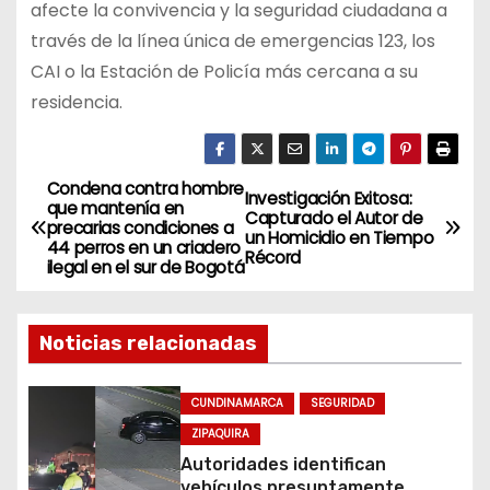
afecte la convivencia y la seguridad ciudadana a
través de la línea única de emergencias 123, los
CAI o la Estación de Policía más cercana a su
residencia.
Condena contra hombre
N
Investigación Exitosa:
que mantenía en
Capturado el Autor de
precarias condiciones a
a
un Homicidio en Tiempo
44 perros en un criadero
Récord
ilegal en el sur de Bogotá
v
e
Noticias relacionadas
g
CUNDINAMARCA
SEGURIDAD
a
ZIPAQUIRA
Autoridades identifican
c
vehículos presuntamente