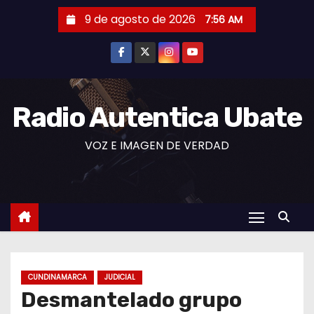
S
9 de agosto de 2026
7:56 AM
a
l
t
a
r
Radio Autentica Ubate
a
VOZ E IMAGEN DE VERDAD
l
c
o
n
t
e
n
CUNDINAMARCA
JUDICIAL
i
Desmantelado grupo
d