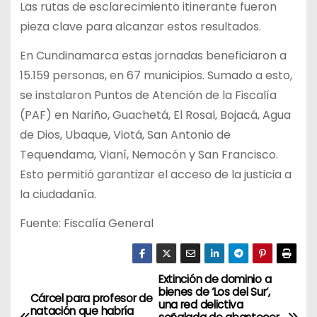
Las rutas de esclarecimiento itinerante fueron
pieza clave para alcanzar estos resultados.
En Cundinamarca estas jornadas beneficiaron a
15.159 personas, en 67 municipios. Sumado a esto,
se instalaron Puntos de Atención de la Fiscalía
(PAF) en Nariño, Guachetá, El Rosal, Bojacá, Agua
de Dios, Ubaque, Viotá, San Antonio de
Tequendama, Vianí, Nemocón y San Francisco.
Esto permitió garantizar el acceso de la justicia a
la ciudadanía.
Fuente: Fiscalía General
Extinción de dominio a
N
bienes de ‘Los del Sur’,
Cárcel para profesor de
una red delictiva
a
natación que habría