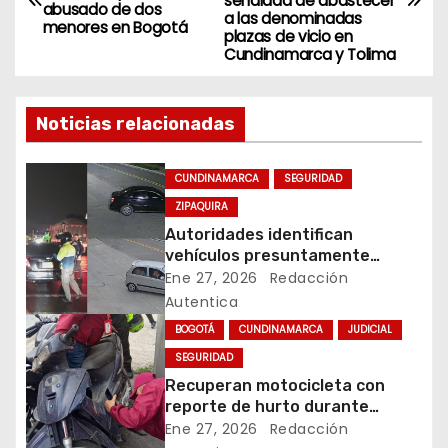
señalada de abastecer
abusado de dos
a las denominadas
menores en Bogotá
v
plazas de vicio en
Cundinamarca y Tolima
e
g
Noticias relacionadas
a
CUNDINAMARCA
SEGURIDAD
c
ZIPAQUIRA
Autoridades identifican
i
vehículos presuntamente
vinculados a hurtos en
Ene 27, 2026
Redacción
ó
conjuntos residenciales de
Autentica
Zipaquirá
n
BOGOTÁ
CUNDINAMARCA
JUDICIAL
SEGURIDAD
d
Recuperan motocicleta con
reporte de hurto durante
e
operativo de seguridad en
Ene 27, 2026
Redacción