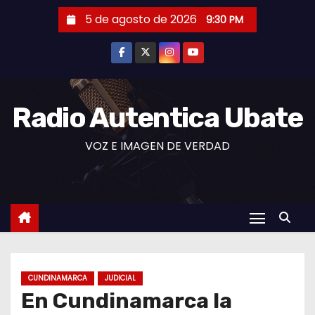
S
5 de agosto de 2026
9:30 PM
a
l
t
a
r
Radio Autentica Ubate
a
VOZ E IMAGEN DE VERDAD
l
c
o
n
t
e
n
CUNDINAMARCA
JUDICIAL
i
En Cundinamarca la
d