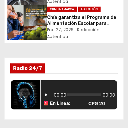
Rafael Uribe Uribe
Autentica
e
CUNDINAMARCA
EDUCACIÓN
n
Chía garantiza el Programa de
Alimentación Escolar para
t
estudiantes de instituciones
Ene 27, 2026
Redacción
oficiales
Autentica
r
a
d
Radio 24/7
a
s