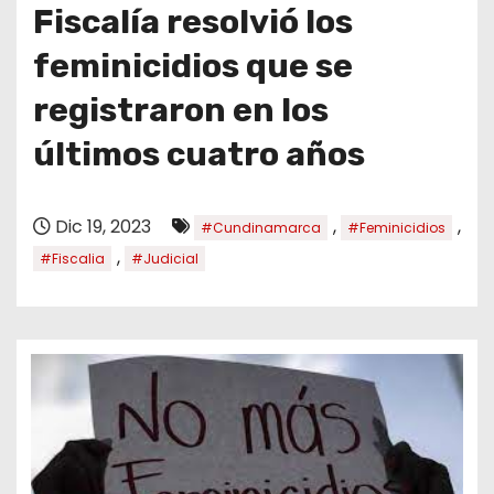
o
Fiscalía resolvió los
feminicidios que se
registraron en los
últimos cuatro años
Dic 19, 2023
,
,
#Cundinamarca
#Feminicidios
,
#Fiscalia
#Judicial